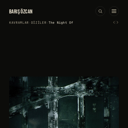
BARIŞ ÖZCAN
‹
›
KAVRAMLAR
›
DIZILER
›
The Night Of