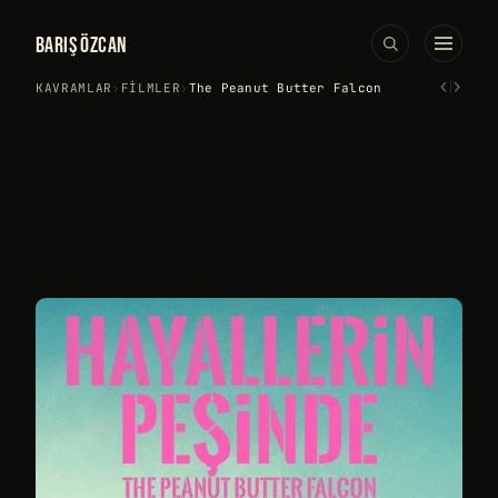
BARIŞ ÖZCAN
‹
›
KAVRAMLAR
›
FILMLER
›
The Peanut Butter Falcon