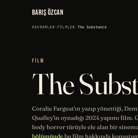
BARIŞ ÖZCAN
KAVRAMLAR
›
FILMLER
›
The Substance
FILM
The Subs
Coralie Fargeat'ın yazıp yönettiği, De
Qualley'in oynadığı 2024 yapımı film. G
body horror türüyle ele alan bir
sinem
bölümünde
bu film hakkında konuştu