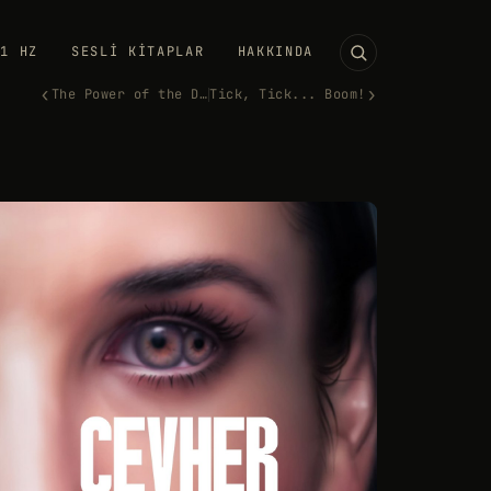
11 HZ
SESLI KITAPLAR
HAKKINDA
‹
›
The Power of the Dog
Tick, Tick... Boom!