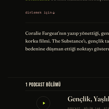
dinlemek için
Coralie Fargeat'nın yazıp yönettiği, ge
korku filmi. The Substance'ı, gençlik ta
bedenine düşman ettiği noktayı gösterd
1 PODCAST BÖLÜMÜ
Gençlik, Yaşlı
PODCAST
BÖLÜM 168
BI