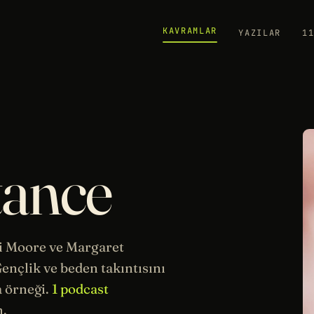
KAVRAMLAR
YAZILAR
1
tance
mi Moore ve Margaret
ençlik ve beden takıntısını
a
örneği.
1 podcast
m.