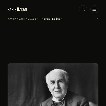
BARIŞ ÖZCAN
‹
›
KAVRAMLAR
›
KIŞILER
›
Thomas Edison