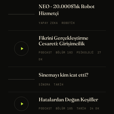
NEO - 20.000$'lık Robot
Hizmetçi
YAPAY ZEKA
ROBOTIK
Fikrini Gerçekleştirme
Cesareti: Girişimcilik
PODCAST
BÖLÜM 183
PSIKOLOJI
27
DK
Sinemayı kim icat etti?
SINEMA
TARIH
Hatalardan Doğan Keşifler
PODCAST
BÖLÜM 105
TARIH
24 DK