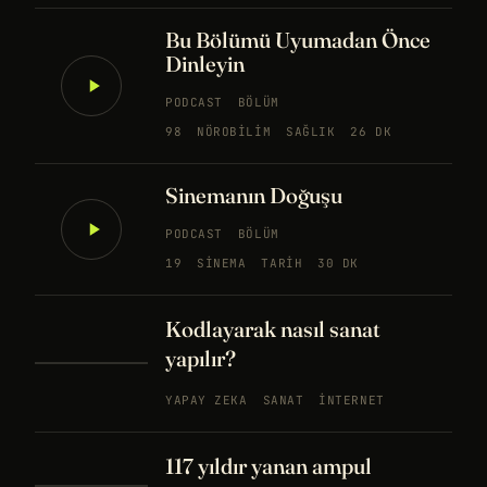
Bu Bölümü Uyumadan Önce
Dinleyin
PODCAST
BÖLÜM
98
NÖROBILIM
SAĞLIK
26 DK
Sinemanın Doğuşu
PODCAST
BÖLÜM
19
SINEMA
TARIH
30 DK
Kodlayarak nasıl sanat
yapılır?
YAPAY ZEKA
SANAT
İNTERNET
117 yıldır yanan ampul