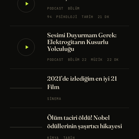
PODCAST
BÖLÜM
94
PSIKOLOJI
TARIH
21 DK
Sesimi Duyurmam Gerek:
Elektrogitarın Kusurlu
Yolculuğu
PODCAST
BÖLÜM 22
MÜZIK
22 DK
2021’de izlediğim en iyi 21
Film
SINEMA
Ölüm taciri öldü! Nobel
ödüllerinin şaşırtıcı hikayesi
KIMYA
TARIH