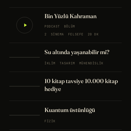
Bin Yüzlü Kahraman
PODCAST
BÖLÜM
2
SINEMA
FELSEFE
20 DK
Su altında yaşanabilir mi?
İKLIM
TASARIM
MÜHENDISLIK
10 kitap tavsiye 10.000 kitap
hediye
Kuantum üstünlüğü
FIZIK