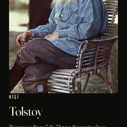
KIŞI
Tolstoy
"
Savaş ve Barış
" ile "
Anna Karenina
"nın