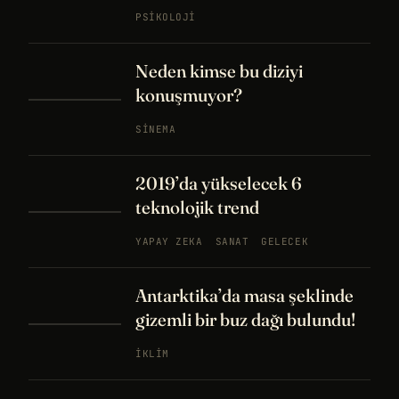
PSIKOLOJI
Neden kimse bu diziyi
konuşmuyor?
SINEMA
2019’da yükselecek 6
teknolojik trend
YAPAY ZEKA
SANAT
GELECEK
Antarktika’da masa şeklinde
gizemli bir buz dağı bulundu!
İKLIM