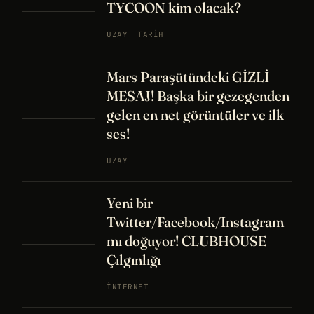
TYCOON kim olacak?
UZAY
TARIH
Mars Paraşütündeki GİZLİ
MESAJ! Başka bir gezegenden
gelen en net görüntüler ve ilk
ses!
UZAY
Yeni bir
Twitter/Facebook/Instagram
mı doğuyor! CLUBHOUSE
Çılgınlığı
İNTERNET