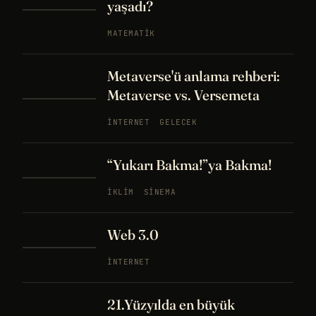
yaşadı?
MATEMATIK
Metaverse'ü anlama rehberi:
Metaverse vs. Versemeta
İNTERNET
GELECEK
“Yukarı Bakma!”ya Bakma!
İKLIM
SINEMA
Web 3.0
İNTERNET
21.Yüzyılda en büyük