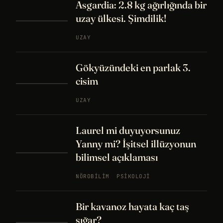
Asgardia: 2.8 kg ağırlığında bir
uzay ülkesi. Şimdilik!
UZAY
Gökyüzündeki en parlak 3.
cisim
UZAY
Laurel mi duyuyorsunuz
Yanny mi? İşitsel illüzyonun
bilimsel açıklaması
NÖROBILIM
PSIKOLOJI
Bir kavanoz hayata kaç taş
sığar?