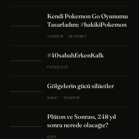
Kendi Pokemon Go Oyunumu
Tasarladım: #hakikiPokemon
TASARIM
İNTERNET
#40sabahErkenKalk
PSIKOLOJI
Gölgelerin gücü silüetler
SANAT
TASARIM
Plüton ve Sonrası, 248 yıl
sonra nerede olacağız?
UZAY