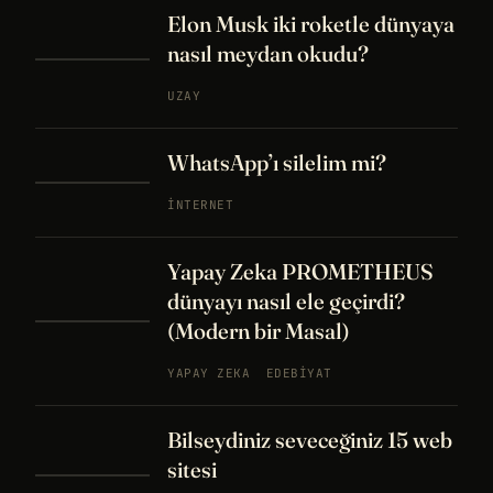
Elon Musk iki roketle dünyaya
nasıl meydan okudu?
UZAY
WhatsApp’ı silelim mi?
İNTERNET
Yapay Zeka PROMETHEUS
dünyayı nasıl ele geçirdi?
(Modern bir Masal)
YAPAY ZEKA
EDEBIYAT
Bilseydiniz seveceğiniz 15 web
sitesi