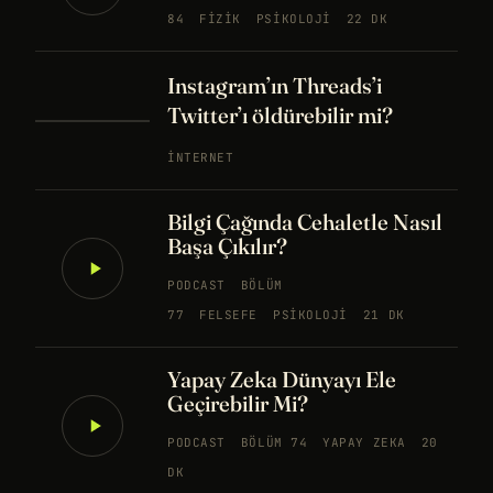
84
FIZIK
PSIKOLOJI
22 DK
Instagram’ın Threads’i
Twitter’ı öldürebilir mi?
İNTERNET
Bilgi Çağında Cehaletle Nasıl
Başa Çıkılır?
PODCAST
BÖLÜM
77
FELSEFE
PSIKOLOJI
21 DK
Yapay Zeka Dünyayı Ele
Geçirebilir Mi?
PODCAST
BÖLÜM 74
YAPAY ZEKA
20
DK