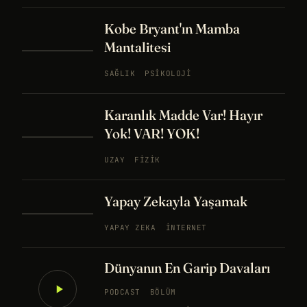
Kobe Bryant'ın Mamba
Mantalitesi
SAĞLIK
PSIKOLOJI
Karanlık Madde Var! Hayır
Yok! VAR! YOK!
UZAY
FIZIK
Yapay Zekayla Yaşamak
YAPAY ZEKA
İNTERNET
Dünyanın En Garip Davaları
PODCAST
BÖLÜM