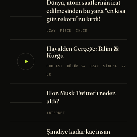
Dünya, atom saatlerinin icat
edilmesinden bu yana “en kısa
gün rekoru”nu kırdı!
UZAY
FIZIK
İKLIM
Hayalden Gerçeğe: Bilim &
Kurgu
PODCAST
BÖLÜM 34
UZAY
SINEMA
22
DK
Elon Musk Twitter’ı neden
aldı?
İNTERNET
Şimdiye kadar kaç insan