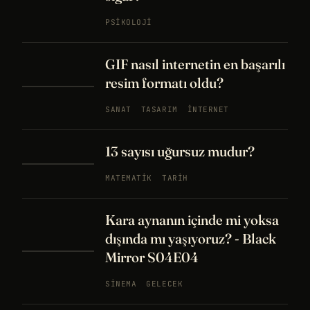
PSIKOLOJI
GIF nasıl internetin en başarılı
resim formatı oldu?
SANAT
TASARIM
İNTERNET
13 sayısı uğursuz mudur?
MATEMATIK
TARIH
Kara aynanın içinde mi yoksa
dışında mı yaşıyoruz? - Black
Mirror S04E04
SINEMA
GELECEK