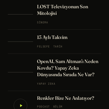
LOST Televizyonun Son
Mitolojisi
SINEMA
13 Aylı Takvim
FELSEFE
TARIH
OpenAI, Sam Altman'ı Neden
Kovdu? Yapay Zeka
Dünyasında Sırada Ne Var?
YAPAY ZEKA
Renkler Bize Ne Anlatıyor?
PODCAST
BÖLÜM