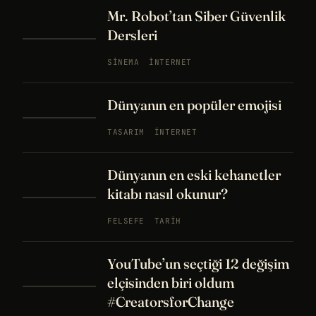
Mr. Robot’tan Siber Güvenlik
Dersleri
SINEMA
İNTERNET
Dünyanın en popüler emojisi
TASARIM
İNTERNET
Dünyanın en eski kehanetler
kitabı nasıl okunur?
FELSEFE
TARIH
YouTube’un seçtiği 12 değişim
elçisinden biri oldum
#CreatorsforChange