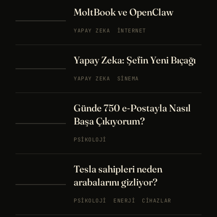
MoltBook ve OpenClaw
YAPAY ZEKA
İNTERNET
Yapay Zeka: Şefin Yeni Bıçağı
YAPAY ZEKA
SINEMA
Günde 750 e-Postayla Nasıl
Başa Çıkıyorum?
PSIKOLOJI
Tesla sahipleri neden
arabalarını gizliyor?
PSIKOLOJI
ENERJI
CIHAZLAR