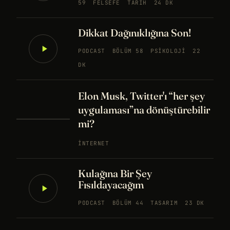
59
FELSEFE
TARIH
24 DK
Dikkat Dağınıklığına Son!
PODCAST
BÖLÜM 58
PSIKOLOJI
22
DK
Elon Musk, Twitter'ı “her şey
uygulaması”na dönüştürebilir
mi?
İNTERNET
Kulağına Bir Şey
Fısıldayacağım
PODCAST
BÖLÜM 44
TASARIM
23 DK