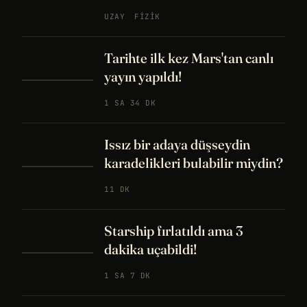
UZAY
FIZIK
Tarihte ilk kez Mars'tan canlı
yayın yapıldı!
1 SA 34 DK
Issız bir adaya düşseydin
karadelikleri bulabilir miydin?
11 DK
Starship fırlatıldı ama 3
dakika uçabildi!
1 SA 7 DK