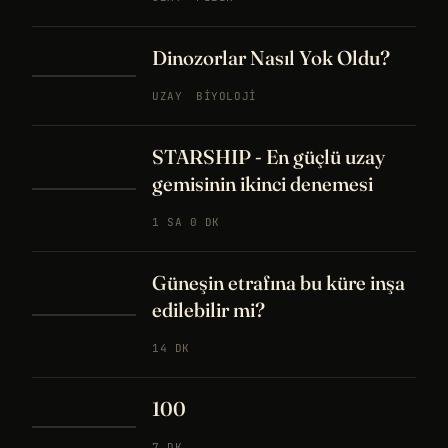
Dinozorlar Nasıl Yok Oldu?
UZAY
BIYOLOJI
STARSHIP - En güçlü uzay
gemisinin ikinci denemesi
1 SA 0 DK
Güneşin etrafına bu küre inşa
edilebilir mi?
14 DK
100
7 DK