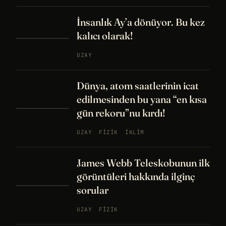
İnsanlık Ay’a dönüyor. Bu kez
kalıcı olarak!
UZAY
Dünya, atom saatlerinin icat
edilmesinden bu yana “en kısa
gün rekoru”nu kırdı!
UZAY
FIZIK
İKLIM
James Webb Teleskobunun ilk
görüntüleri hakkında ilginç
sorular
UZAY
FIZIK