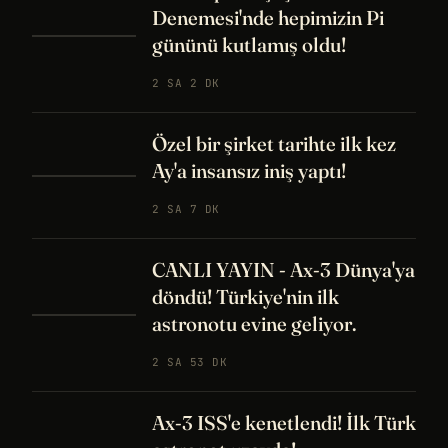
Denemesi'nde hepimizin Pi
gününü kutlamış oldu!
2 SA 2 DK
Özel bir şirket tarihte ilk kez
Ay'a insansız iniş yaptı!
2 SA 7 DK
CANLI YAYIN - Ax-3 Dünya'ya
döndü! Türkiye'nin ilk
astronotu evine geliyor.
2 SA 53 DK
Ax-3 ISS'e kenetlendi! İlk Türk