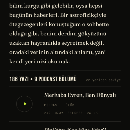
bilim kurgu gibi gelebilir, oysa hepsi
bugünün haberleri. Bir astrofizikçiyle
ötegezegenleri konuştuğum o sohbette
olduğu gibi, benim derdim gökyüzünü
uzaktan hayranlıkla seyretmek değil,
oradaki verinin altındaki anlamı, yani
kendi yerimizi okumak.
186 YAZI + 9 PODCAST BÖLÜMÜ
en yeniden eskiye
Merhaba Evren, Ben Dünyalı
PODCAST
BÖLÜM
242
UZAY
FELSEFE
26 DK
Bir Rüya Kaç Füze Eder?