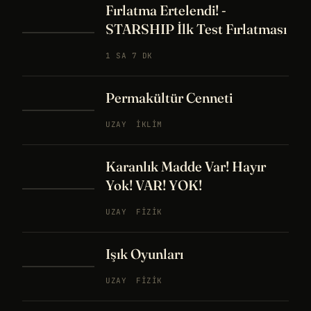
Fırlatma Ertelendi! -
STARSHIP İlk Test Fırlatması
1 SA 7 DK
Permakültür Cenneti
UZAY
İKLIM
Karanlık Madde Var! Hayır
Yok! VAR! YOK!
UZAY
FIZIK
Işık Oyunları
UZAY
FIZIK