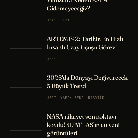
Gidemeyeceğiz?
UZAY
FIZIK
ARTEMIS 2: Tarihin En Hızlı
İnsanlı Uzay Uçuşu Görevi
UZAY
2026'da Dünyayı Değiştirecek
5 Büyük Trend
UZAY
YAPAY ZEKA
ROBOTIK
NASA nihayet son noktayı
koydu! 3I/ATLAS’ın en yeni
görüntüleri