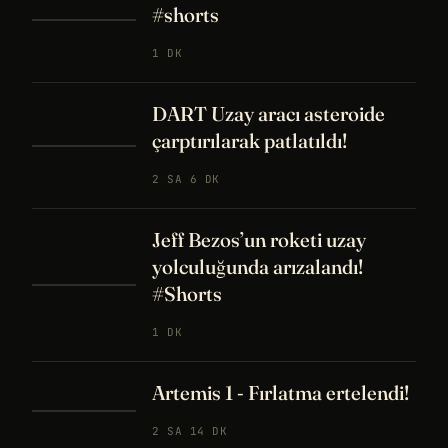
#shorts
1 DK
DART Uzay aracı asteroide
çarptırılarak patlatıldı!
2 SA 6 DK
Jeff Bezos’un roketi uzay
yolculuğunda arızalandı!
#Shorts
1 DK
Artemis 1 - Fırlatma ertelendi!
2 SA 14 DK