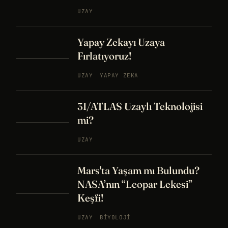
UZAY
Yapay Zekayı Uzaya
Fırlatıyoruz!
UZAY
YAPAY ZEKA
3I/ATLAS Uzaylı Teknolojisi
mi?
UZAY
Mars'ta Yaşam mı Bulundu?
NASA’nın “Leopar Lekesi”
Keşfi!
UZAY
BIYOLOJI