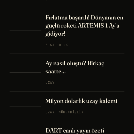
Fırlatma başarılı! Dünyanın en
güçlü roketi ARTEMIS 1 Ay'a
gidiyor!
5 SA 10 DK
Ay nasıl oluştu? Birkaç
saatte...
UZAY
Milyon dolarlık uzay kalemi
UZAY
MÜHENDISLIK
DART canlı yayın özeti