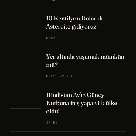
10 Kentilyon Dolarlık
Asteroite gidiyoruz!
UZAY
Yer altında yaşamak mümkün
mü?
UZAY
PSIKOLOJI
Hindistan Ay'ın Güney
Kutbuna iniş yapan ilk ülke
oldu!
40 DK