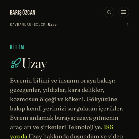
BARIŞ ÖZCAN
›
KAVRAMLAR
›
BILIM
›
Uzay
BILIM
Uzay
Evrenin bilimi ve insanın oraya bakışı:
gezegenler, yıldızlar,
kara delikler
,
kozmosun ölçeği ve kökeni. Gökyüzüne
bakıp kendi yerimizi sorgulatan içerikler.
Evreni anlamak buraya; uzaya gitmenin
araçları ve şirketleri Teknoloji'ye.
186
yazıda
Uzay hakkında düşündüm ve video