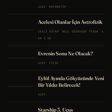
UZAY
MATEMATIK
Acelesi Olanlar İçin Astrofizik
SESLI KITAP
NEIL DEGRASSE TYSON
4
SA 3 DK
Evrenin Sonu Ne Olacak?
UZAY
FIZIK
Eylül Ayında Gökyüzünde Yeni
Bir Yıldız Belirecek!
UZAY
Starship 3. Uçuş