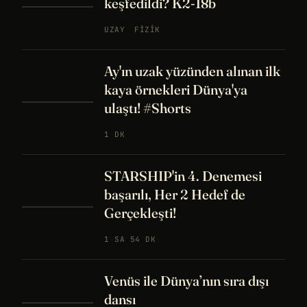
keşfedildi? K2-18b
UZAY
FIZIK
Ay'ın uzak yüzünden alınan ilk
kaya örnekleri Dünya'ya
ulaştı! #Shorts
1 DK
STARSHIP'in 4. Denemesi
başarılı, Her 2 Hedef de
Gerçekleşti!
1 SA 54 DK
Venüs ile Dünya’nın sıra dışı
dansı