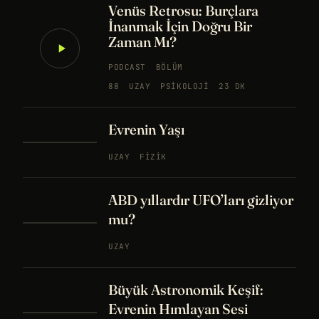
Venüs Retrosu: Burçlara
İnanmak İçin Doğru Bir
Zaman Mı?
PODCAST
BÖLÜM
88
UZAY
PSIKOLOJI
23 DK
Evrenin Yaşı
UZAY
FIZIK
ABD yıllardır UFO’ları gizliyor
mu?
UZAY
Büyük Astronomik Keşif:
Evrenin Hımlayan Sesi