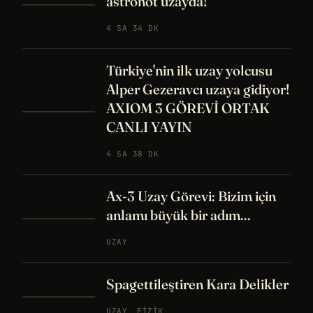
astronot uzayda!
4 SA 34 DK
Türkiye'nin ilk uzay yolcusu
Alper Gezeravcı uzaya gidiyor!
AXIOM 3 GÖREVİ ORTAK
CANLI YAYIN
4 SA 38 DK
Ax-3 Uzay Görevi: Bizim için
anlamı büyük bir adım...
UZAY
Spagettileştiren Kara Delikler
UZAY
FIZIK