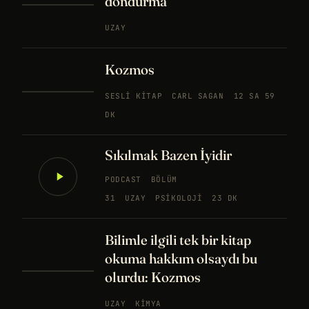
dondurma
UZAY
Kozmos
SESLI KITAP
CARL SAGAN
12 SA 59
DK
Sıkılmak Bazen İyidir
PODCAST
BÖLÜM
31
UZAY
PSIKOLOJI
23 DK
Bilimle ilgili tek bir kitap
okuma hakkım olsaydı bu
olurdu: Kozmos
UZAY
KIMYA