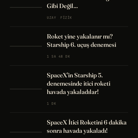
Gibi Değil…
UZAY
FIZIK
Roket yine yakalanır mı?
Starship 6. uçuş denemesi
1 SA 48 DK
SpaceX'in Starship 5.
denemesinde itici roketi
havada yakaladılar!
1 DK
SpaceX İtici Roketini 6 dakika
sonra havada yakaladı!