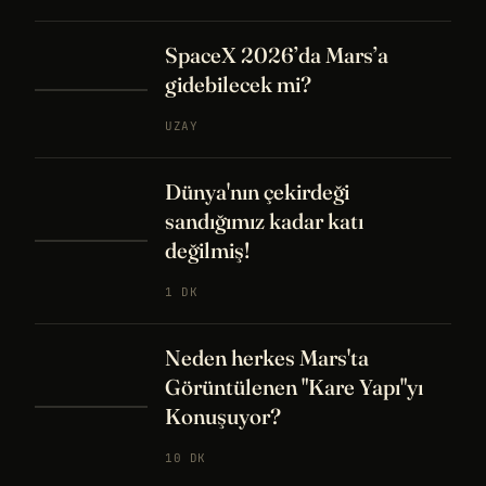
SpaceX 2026’da Mars’a
gidebilecek mi?
UZAY
Dünya'nın çekirdeği
sandığımız kadar katı
değilmiş!
1 DK
Neden herkes Mars'ta
Görüntülenen "Kare Yapı"yı
Konuşuyor?
10 DK