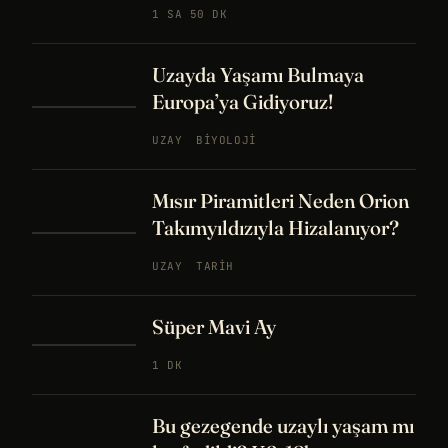
1 SA 50 DK
Uzayda Yaşamı Bulmaya
Europa’ya Gidiyoruz!
UZAY
BIYOLOJI
Mısır Piramitleri Neden Orion
Takımyıldızıyla Hizalanıyor?
UZAY
TARIH
Süper Mavi Ay
1 DK
Bu gezegende uzaylı yaşam mı