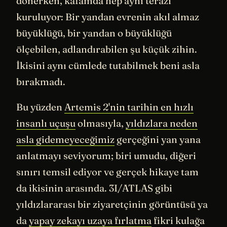
dönerken, kafamda hep aynı terazi
kuruluyor: Bir yandan evrenin akıl almaz
büyüklüğü, bir yandan o büyüklüğü
ölçebilen, adlandırabilen şu küçük zihin.
İkisini aynı cümlede tutabilmek beni asla
bırakmadı.
Bu yüzden
Artemis 2'nin tarihin en hızlı
insanlı uçuşu
olmasıyla,
yıldızlara neden
asla gidemeyeceğimiz
gerçeğini yan yana
anlatmayı seviyorum; biri umudu, diğeri
sınırı temsil ediyor ve gerçek hikaye tam
da ikisinin arasında. 3I/ATLAS gibi
yıldızlararası bir ziyaretçinin görüntüsü ya
da
yapay zekayı uzaya fırlatma
fikri kulağa