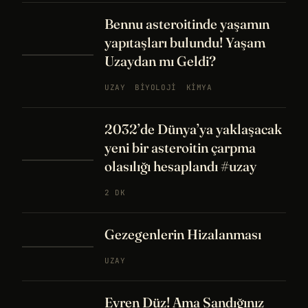
Bennu asteroitinde yaşamın
yapıtaşları bulundu! Yaşam
Uzaydan mı Geldi?
UZAY
BIYOLOJI
KIMYA
2032’de Dünya’ya yaklaşacak
yeni bir asteroitin çarpma
olasılığı hesaplandı #uzay
2 DK
Gezegenlerin Hizalanması
UZAY
Evren Düz! Ama Sandığınız