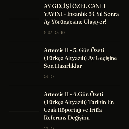
AY GEÇİŞİ ÖZEL CANLI
YAYINI - İnsanlık 54 Yıl Sonra
Ay Yörüngesine Ulaşıyor!
9 SA 14 DK
Artemis II - 5. Gün Özeti
(Türkçe Altyazılı) Ay Geçişine
Son Hazırlıklar
24 DK
Artemis II - 4.Gün Özeti
(Türkçe Altyazılı) Tarihin En
Uzak Röportajı ve İrtifa
Referans Değişimi
22 DK