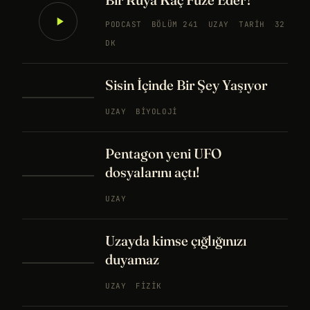
PODCAST
BÖLÜM 241
UZAY
TARIH
32
DK
Sisin İçinde Bir Şey Yaşıyor
UZAY
BIYOLOJI
Pentagon yeni UFO
dosyalarını açtı!
UZAY
Uzayda kimse çığlığınızı
duyamaz
UZAY
FIZIK