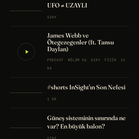
UFO ≠ UZAYLI
UZAY
James Webb ve
Ötegezegenler (ft. Tansu
Daylan)
PODCAST
BÖLÜM 56
UZAY
FIZIK
31
DK
#shorts InSight'ın Son Nefesi
1 DK
Güneş sisteminin sınırında ne
var? En büyük balon?
UZAY