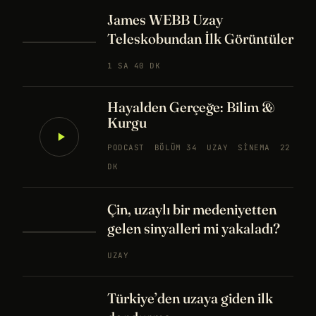
James WEBB Uzay
Teleskobundan İlk Görüntüler
1 SA 40 DK
Hayalden Gerçeğe: Bilim &
Kurgu
PODCAST
BÖLÜM 34
UZAY
SINEMA
22
DK
Çin, uzaylı bir medeniyetten
gelen sinyalleri mi yakaladı?
UZAY
Türkiye’den uzaya giden ilk