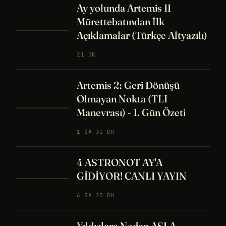
Ay yolunda Artemis II
Mürettebatından İlk
Açıklamalar (Türkçe Altyazılı)
21 DK
Artemis 2: Geri Dönüşü
Olmayan Nokta (TLI
Manevrası) - 1. Gün Özeti
1 SA 31 DK
4 ASTRONOT AY'A
GİDİYOR! CANLI YAYIN
6 SA 23 DK
Yıldızlara Neden ASLA