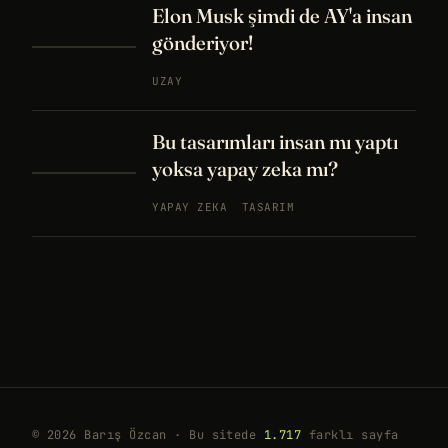
Elon Musk şimdi de AY'a insan
gönderiyor!
UZAY
Bu tasarımları insan mı yaptı
yoksa yapay zeka mı?
YAPAY ZEKA
TASARIM
© 2026 Barış Özcan · Bu sitede
1.717
farklı sayfa