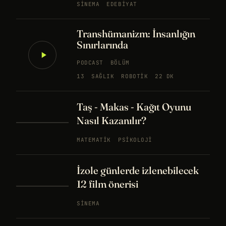
SINEMA
EDEBIYAT
Transhümanizm: İnsanlığın
Sınırlarında
PODCAST
BÖLÜM
13
SAĞLIK
ROBOTIK
22 DK
Taş - Makas - Kağıt Oyunu
Nasıl Kazanılır?
MATEMATIK
PSIKOLOJI
İzole günlerde izlenebilecek
12 film önerisi
SINEMA