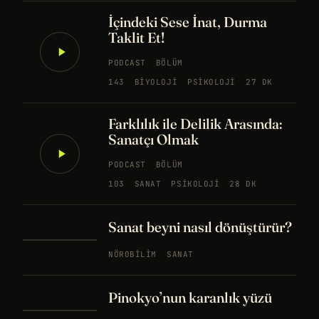
İçindeki Sese İnat, Durma
Taklit Et!
PODCAST
BÖLÜM
143
BIYOLOJI
PSIKOLOJI
27 DK
Farklılık ile Delilik Arasında:
Sanatçı Olmak
PODCAST
BÖLÜM
103
SANAT
PSIKOLOJI
28 DK
Sanat beyni nasıl dönüştürür?
NÖROBILIM
SANAT
Pinokyo’nun karanlık yüzü