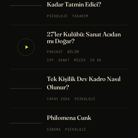
Kadar Tatmin Edici?
PSIKOLOJI
TASARIM
27'ler Kulübü: Sanat Acıdan
mı Doğar?
PODCAST
BÖLÜM
197
SANAT
MÜZIK
30 DK
Tek Kişilik Dev Kadro Nasıl
Olunur?
YAPAY ZEKA
PSIKOLOJI
Philomena Cunk
SINEMA
PSIKOLOJI