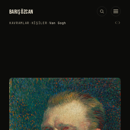
BARIŞ ÖZCAN
‹
›
KAVRAMLAR
›
KIŞILER
›
Van Gogh