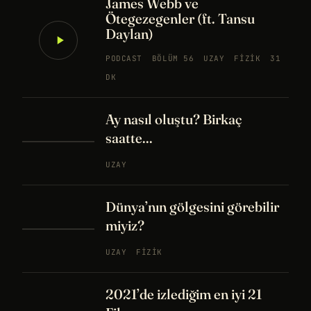
James Webb ve
Ötegezegenler (ft. Tansu
Daylan)
PODCAST
BÖLÜM 56
UZAY
FIZIK
31
DK
Ay nasıl oluştu? Birkaç
saatte...
UZAY
Dünya’nın gölgesini görebilir
miyiz?
UZAY
FIZIK
2021’de izlediğim en iyi 21