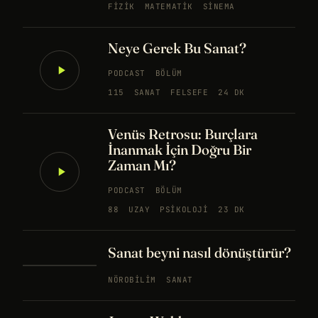
FIZIK
MATEMATIK
SINEMA
Neye Gerek Bu Sanat?
PODCAST
BÖLÜM
115
SANAT
FELSEFE
24 DK
Venüs Retrosu: Burçlara
İnanmak İçin Doğru Bir
Zaman Mı?
PODCAST
BÖLÜM
88
UZAY
PSIKOLOJI
23 DK
Sanat beyni nasıl dönüştürür?
NÖROBILIM
SANAT