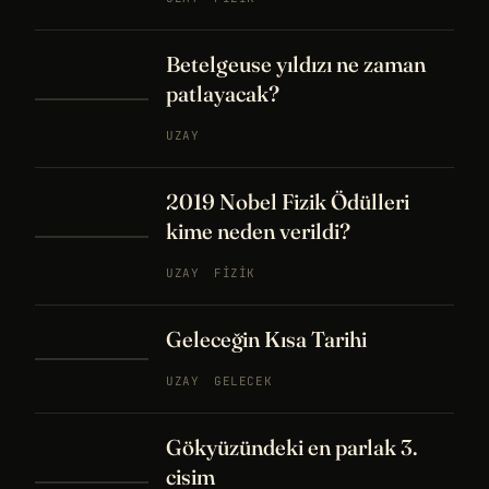
Betelgeuse yıldızı ne zaman
patlayacak?
UZAY
2019 Nobel Fizik Ödülleri
kime neden verildi?
UZAY
FIZIK
Geleceğin Kısa Tarihi
UZAY
GELECEK
Gökyüzündeki en parlak 3.
cisim