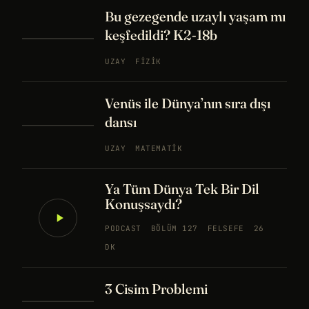
Bu gezegende uzaylı yaşam mı
keşfedildi? K2-18b
UZAY
FIZIK
Venüs ile Dünya’nın sıra dışı
dansı
UZAY
MATEMATIK
Ya Tüm Dünya Tek Bir Dil
Konuşsaydı?
PODCAST
BÖLÜM 127
FELSEFE
26
DK
3 Cisim Problemi