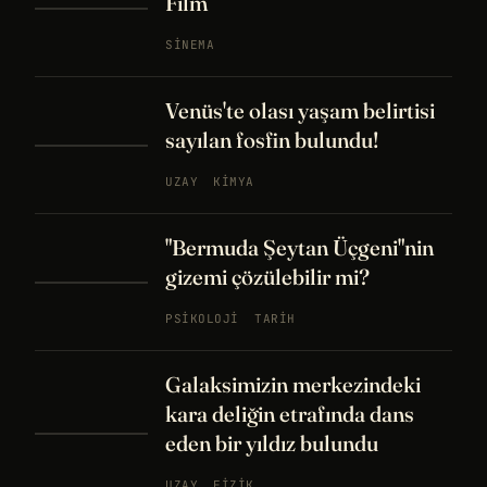
Film
SINEMA
Venüs'te olası yaşam belirtisi
sayılan fosfin bulundu!
UZAY
KIMYA
"Bermuda Şeytan Üçgeni"nin
gizemi çözülebilir mi?
PSIKOLOJI
TARIH
Galaksimizin merkezindeki
kara deliğin etrafında dans
eden bir yıldız bulundu
UZAY
FIZIK