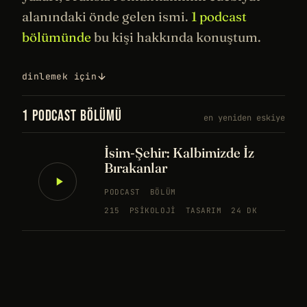
alanındaki önde gelen ismi.
1 podcast
bölümünde
bu kişi hakkında konuştum.
dinlemek için
1 PODCAST BÖLÜMÜ
en yeniden eskiye
İsim-Şehir: Kalbimizde İz
Bırakanlar
PODCAST
BÖLÜM
215
PSIKOLOJI
TASARIM
24 DK