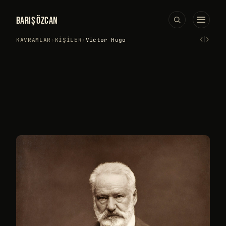
BARIŞ ÖZCAN
‹
›
KAVRAMLAR
›
KIŞILER
›
Victor Hugo