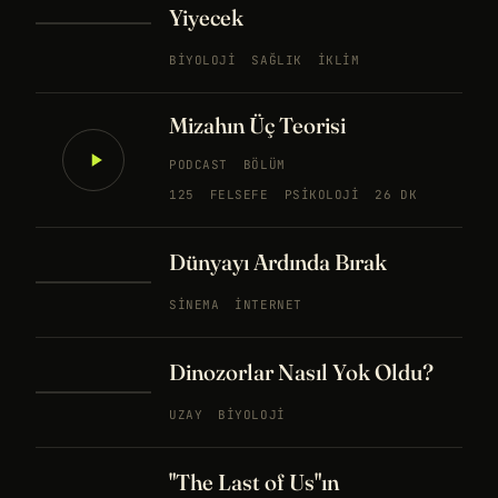
Yiyecek
BIYOLOJI
SAĞLIK
İKLIM
Mizahın Üç Teorisi
PODCAST
BÖLÜM
125
FELSEFE
PSIKOLOJI
26 DK
Dünyayı Ardında Bırak
SINEMA
İNTERNET
Dinozorlar Nasıl Yok Oldu?
UZAY
BIYOLOJI
"The Last of Us"ın