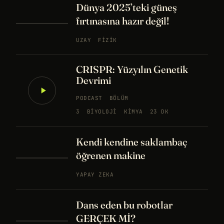
Dünya 2025’teki güneş
fırtınasına hazır değil!
UZAY
FIZIK
CRISPR: Yüzyılın Genetik
Devrimi
PODCAST
BÖLÜM
3
BIYOLOJI
KIMYA
23 DK
Kendi kendine saklambaç
öğrenen makine
YAPAY ZEKA
Dans eden bu robotlar
GERÇEK Mİ?