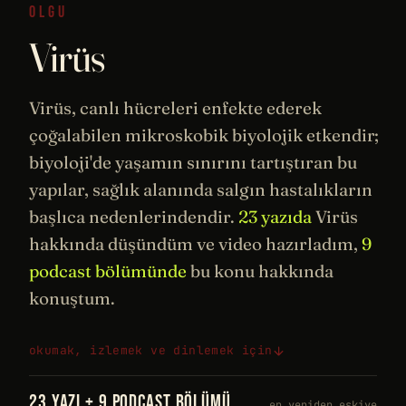
OLGU
Virüs
Virüs, canlı
hücreleri
enfekte ederek
çoğalabilen mikroskobik
biyolojik
etkendir;
biyoloji'de yaşamın sınırını tartıştıran bu
yapılar,
sağlık
alanında salgın hastalıkların
başlıca nedenlerindendir.
23 yazıda
Virüs
hakkında düşündüm ve video hazırladım,
9
podcast bölümünde
bu konu hakkında
konuştum.
okumak, izlemek ve dinlemek için
23 YAZI + 9 PODCAST BÖLÜMÜ
en yeniden eskiye