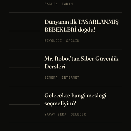
SAĞLIK
TARIH
Dünyanın ilk TASARLANMIŞ
BEBEKLERİ doğdu!
BIYOLOJI
SAĞLIK
Mr. Robot’tan Siber Güvenlik
Dersleri
SINEMA
İNTERNET
Gelecekte hangi mesleği
seçmeliyim?
YAPAY ZEKA
GELECEK