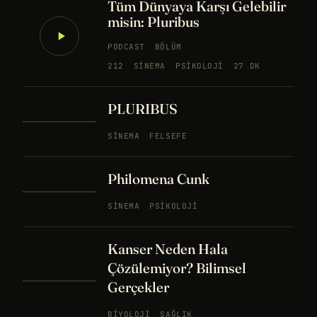
Tüm Dünyaya Karşı Gelebilir
misin: Pluribus
PODCAST
BÖLÜM
212
SINEMA
PSIKOLOJI
27 DK
PLURIBUS
SINEMA
FELSEFE
Philomena Cunk
SINEMA
PSIKOLOJI
Kanser Neden Hala
Çözülemiyor? Bilimsel
Gerçekler
BIYOLOJI
SAĞLIK