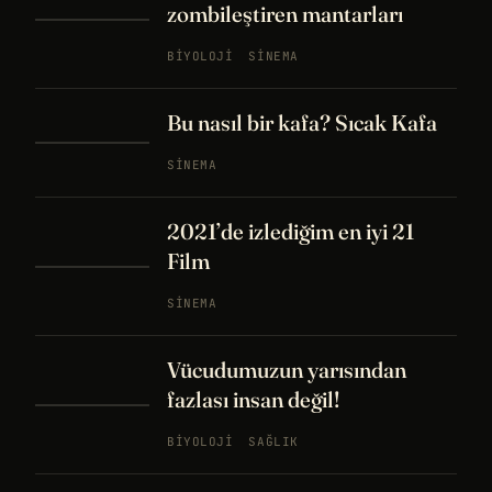
zombileştiren mantarları
BIYOLOJI
SINEMA
Bu nasıl bir kafa? Sıcak Kafa
SINEMA
2021’de izlediğim en iyi 21
Film
SINEMA
Vücudumuzun yarısından
fazlası insan değil!
BIYOLOJI
SAĞLIK