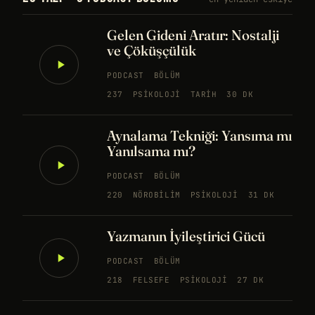
Gelen Gideni Aratır: Nostalji
ve Çöküşçülük
PODCAST
BÖLÜM
237
PSIKOLOJI
TARIH
30 DK
Aynalama Tekniği: Yansıma mı
Yanılsama mı?
PODCAST
BÖLÜM
220
NÖROBILIM
PSIKOLOJI
31 DK
Yazmanın İyileştirici Gücü
PODCAST
BÖLÜM
218
FELSEFE
PSIKOLOJI
27 DK