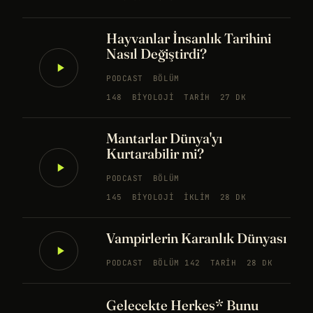
Hayvanlar İnsanlık Tarihini
Nasıl Değiştirdi?
PODCAST
BÖLÜM
148
BIYOLOJI
TARIH
27 DK
Mantarlar Dünya'yı
Kurtarabilir mi?
PODCAST
BÖLÜM
145
BIYOLOJI
İKLIM
28 DK
Vampirlerin Karanlık Dünyası
PODCAST
BÖLÜM 142
TARIH
28 DK
Gelecekte Herkes* Bunu