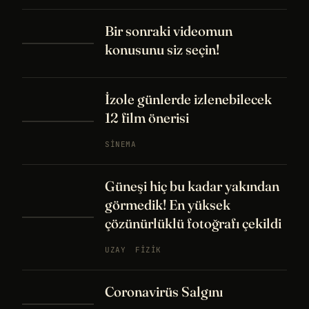
Bir sonraki videomun
konusunu siz seçin!
İzole günlerde izlenebilecek
12 film önerisi
SINEMA
Güneşi hiç bu kadar yakından
görmedik! En yüksek
çözünürlüklü fotoğrafı çekildi
UZAY
FIZIK
Coronavirüs Salgını