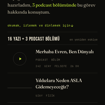
hazırladım,
3 podcast bölümünde
bu görev
hakkında konuştum.
okumak, izlemek ve dinlemek için
16 YAZI + 3 PODCAST BÖLÜMÜ
en yeniden eskiye
Merhaba Evren, Ben Dünyalı
PODCAST
BÖLÜM
242
UZAY
FELSEFE
26 DK
Yıldızlara Neden ASLA
Gidemeyeceğiz?
UZAY
FIZIK