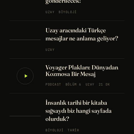
gönderilecek!
UZAY
BIYOLOJI
Uzay aracındaki Türkçe
mesajlar ne anlama geliyor?
UZAY
Voyager Plakları: Dünyadan
Kozmosa Bir Mesaj
PODCAST
BÖLÜM 6
UZAY
21 DK
İnsanlık tarihi bir kitaba
sığsaydı biz hangi sayfada
olurduk?
BIYOLOJI
TARIH