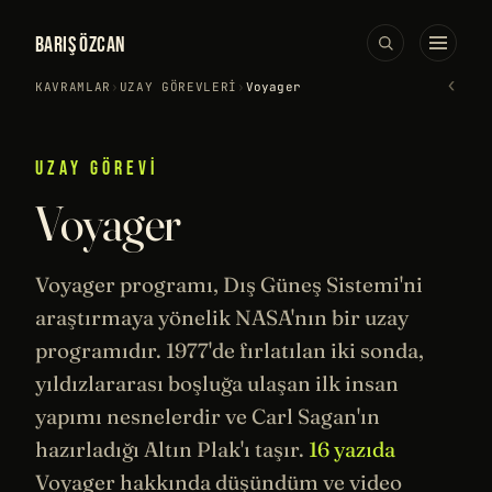
BARIŞ ÖZCAN
‹
KAVRAMLAR
›
UZAY GÖREVLERI
›
Voyager
UZAY GÖREVI
Voyager
Voyager programı, Dış
Güneş
Sistemi'ni
araştırmaya yönelik
NASA
'nın bir
uzay
programıdır. 1977'de fırlatılan iki sonda,
yıldızlararası boşluğa ulaşan ilk insan
yapımı nesnelerdir ve
Carl Sagan
'ın
hazırladığı Altın Plak'ı taşır.
16 yazıda
Voyager hakkında düşündüm ve video