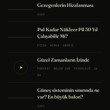
Gezegenlerin Hizalanması
UZAY
Pul Kadar Nükleer Pil 50 Yıl
Çalışabilir Mi?
FIZIK
KIMYA
ENERJI
Güzel Zamanların İzinde
PODCAST
BÖLÜM 100
PSIKOLOJI
26
DK
Güneş sisteminin sınırında ne
var? En büyük balon?
UZAY