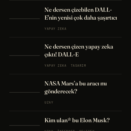
Ne dersen çizebilen DALL-
E'nin yenisi çok daha şaşırtıcı
YAPAY ZEKA
Ne dersen çizen yapay zeka
çıktı! DALL-E
YAPAY ZEKA
TASARIM
NASA Mars’a bu aracı mı
gönderecek?
UZAY
Kim ulan* bu Elon Musk?