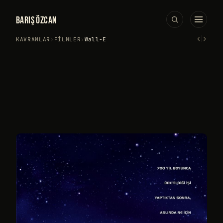
BARIŞ ÖZCAN
‹
›
KAVRAMLAR
›
FILMLER
›
Wall-E