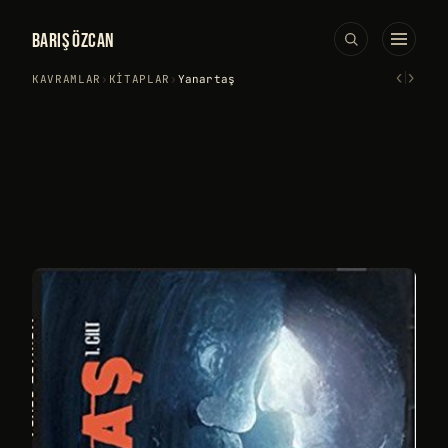
BARIŞ ÖZCAN
‹
›
KAVRAMLAR
›
KITAPLAR
›
Yanartaş