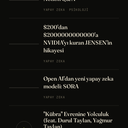
YAPAY ZEKA
PSIKOLOJI
$200'dan
$2000000000000'a
NVIDIA'yı kuran JENSEN'in
hikayesi
YAPAY ZEKA
Open AI'dan yeni yapay zeka
modeli: SORA
YAPAY ZEKA
"Kübra" Evrenine Yolculuk
(feat. Durul Taylan, Yağmur
Taylan)