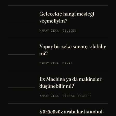
Gelecekte hangi mesleği
seçmeliyim?
YAPAY ZEKA
GELECEK
Yapay bir zeka sanatçı olabilir
mi?
YAPAY ZEKA
SANAT
Ex Machina ya da makineler
düşünebilir mi?
YAPAY ZEKA
SINEMA
FELSEFE
Sürücüsüz arabalar İstanbul