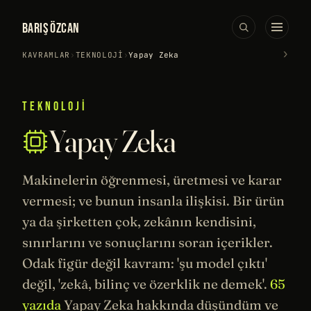
BARIŞ ÖZCAN
›
KAVRAMLAR
›
TEKNOLOJI
›
Yapay Zeka
TEKNOLOJI
Yapay Zeka
Makinelerin öğrenmesi, üretmesi ve karar
vermesi; ve bunun insanla ilişkisi. Bir ürün
ya da şirketten çok, zekânın kendisini,
sınırlarını ve sonuçlarını soran içerikler.
Odak figür değil kavram: 'şu model çıktı'
değil, 'zekâ,
bilinç
ve özerklik ne demek'.
65
yazıda
Yapay Zeka hakkında düşündüm ve