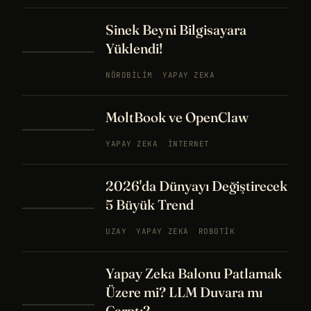
Sinek Beyni Bilgisayara
Yüklendi!
NÖROBILIM
YAPAY ZEKA
MoltBook ve OpenClaw
YAPAY ZEKA
İNTERNET
2026'da Dünyayı Değiştirecek
5 Büyük Trend
UZAY
YAPAY ZEKA
ROBOTIK
Yapay Zeka Balonu Patlamak
Üzere mi? LLM Duvara mı
Çarptı?