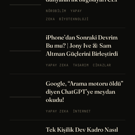
NÖROBILIM
YAPAY
ZEKA
BIYOTEKNOLOJI
iPhone’dan Sonraki Devrim
Bu mu? | Jony Ive & Sam
Altman Güçlerini Birleştirdi
YAPAY ZEKA
TASARIM
CIHAZLAR
Google, “Arama motoru öldü”
diyen ChatGPT’ye meydan
okudu!
YAPAY ZEKA
İNTERNET
Tek Kişilik Dev Kadro Nasıl