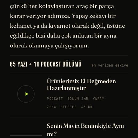
çünkü her kolaylaştıran araç bir parça
karar veriyor adımıza. Yapay zekayı bir
kehanet ya da kıyamet olarak değil, üstüne
eğildikçe bizi daha çok anlatan bir ayna
olarak okumaya çalışıyorum.
65 YAZI + 10 PODCAST BÖLÜMÜ
en yeniden eskiye
Ürünlerimiz El Değmeden
Hazırlanmıştır
PODCAST
BÖLÜM 245
YAPAY
ZEKA
FELSEFE
33 DK
Senin Mavin Benimkiyle Aynı
mı?