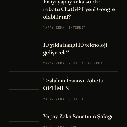
En iyi yapay zeka sohbet
robotu ChatGPT yeni Google
olabilir mi?
YAPAY ZEKA
İNTERNET
10 yılda hangi 10 teknoloji
gelişecek?
YAPAY ZEKA
ROBOTIK
GELECEK
Tesla’nın İnsansı Robotu
OPTİMUS
YAPAY ZEKA
ROBOTIK
Yapay Zeka Sanatının Şafağı