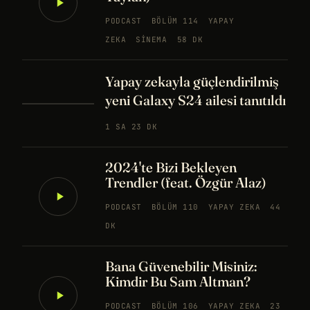
PODCAST
BÖLÜM 114
YAPAY
ZEKA
SINEMA
58 DK
Yapay zekayla güçlendirilmiş
yeni Galaxy S24 ailesi tanıtıldı
1 SA 23 DK
2024'te Bizi Bekleyen
Trendler (feat. Özgür Alaz)
PODCAST
BÖLÜM 110
YAPAY ZEKA
44
DK
Bana Güvenebilir Misiniz:
Kimdir Bu Sam Altman?
PODCAST
BÖLÜM 106
YAPAY ZEKA
23