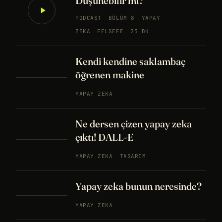
Düşünebilir mi?
PODCAST
BÖLÜM 8
YAPAY
ZEKA
FELSEFE
23 DK
Kendi kendine saklambaç
öğrenen makine
YAPAY ZEKA
Ne dersen çizen yapay zeka
çıktı! DALL-E
YAPAY ZEKA
TASARIM
Yapay zeka bunun neresinde?
YAPAY ZEKA