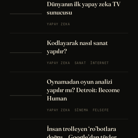
Dünyanın ilk yapay zeka TV
sunucusu
YAPAY ZEKA
Kodlayarak nasıl sanat
yapılır?
YAPAY ZEKA
SANAT
İNTERNET
Oynamadan oyun analizi
yapılır mı? Detroit: Become
Human
YAPAY ZEKA
SINEMA
FELSEFE
İnsan trolleyen ‘ro’botlara
doğru... Google’dan tüyler