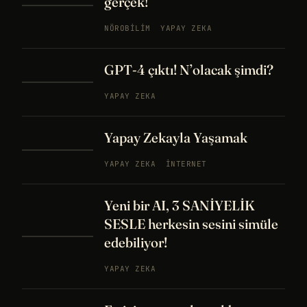
gerçek!
NÖROBILIM
YAPAY ZEKA
GPT-4 çıktı! N’olacak şimdi?
YAPAY ZEKA
Yapay Zekayla Yaşamak
YAPAY ZEKA
İNTERNET
Yeni bir AI, 3 SANİYELİK
SESLE herkesin sesini simüle
edebiliyor!
YAPAY ZEKA