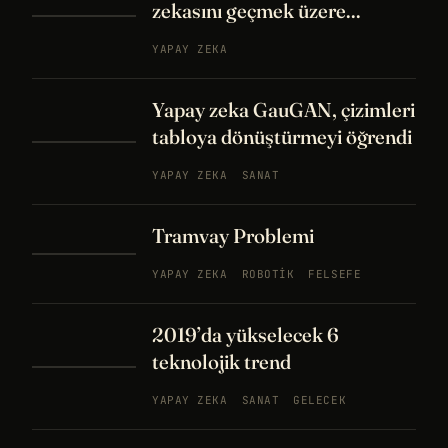
zekasını geçmek üzere...
YAPAY ZEKA
Yapay zeka GauGAN, çizimleri
tabloya dönüştürmeyi öğrendi
YAPAY ZEKA
SANAT
Tramvay Problemi
YAPAY ZEKA
ROBOTIK
FELSEFE
2019’da yükselecek 6
teknolojik trend
YAPAY ZEKA
SANAT
GELECEK