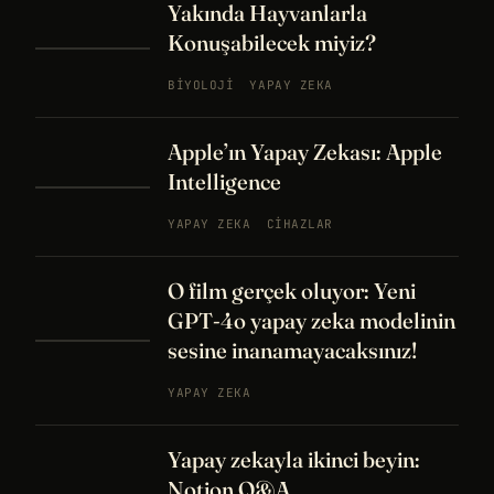
Yakında Hayvanlarla
Konuşabilecek miyiz?
BIYOLOJI
YAPAY ZEKA
Apple’ın Yapay Zekası: Apple
Intelligence
YAPAY ZEKA
CIHAZLAR
O film gerçek oluyor: Yeni
GPT-4o yapay zeka modelinin
sesine inanamayacaksınız!
YAPAY ZEKA
Yapay zekayla ikinci beyin:
Notion Q&A