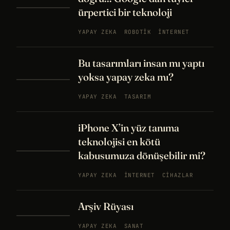
ürpertici bir teknoloji
YAPAY ZEKA
ROBOTIK
İNTERNET
Bu tasarımları insan mı yaptı
yoksa yapay zeka mı?
YAPAY ZEKA
TASARIM
iPhone X’in yüz tanıma
teknolojisi en kötü
kabusumuza dönüşebilir mi?
YAPAY ZEKA
İNTERNET
CIHAZLAR
Arşiv Rüyası
YAPAY ZEKA
SANAT