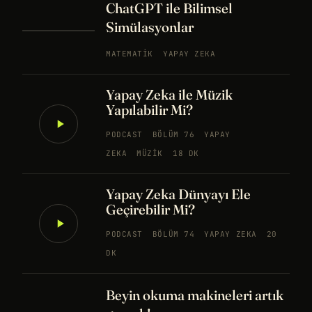
ChatGPT ile Bilimsel
Simülasyonlar
MATEMATIK
YAPAY ZEKA
Yapay Zeka ile Müzik
Yapılabilir Mi?
PODCAST
BÖLÜM 76
YAPAY
ZEKA
MÜZIK
18 DK
Yapay Zeka Dünyayı Ele
Geçirebilir Mi?
PODCAST
BÖLÜM 74
YAPAY ZEKA
20
DK
Beyin okuma makineleri artık