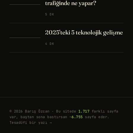
trafiğinde ne yapar?
5 DK
2025'teki 5 teknolojik gelişme
4 DK
© 2026 Barış Özcan · Bu sitede
1.717
farklı sayfa
var, baştan sona bastırsan ~
6.755
sayfa eder.
Tesadüfi bir yazı →