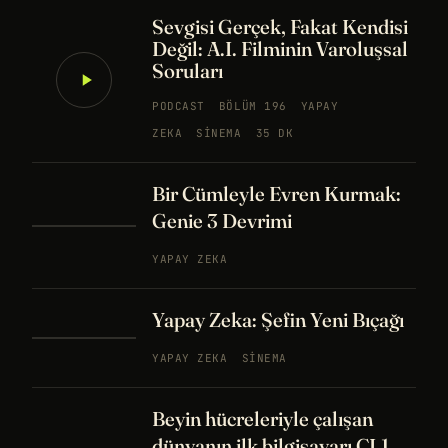
Sevgisi Gerçek, Fakat Kendisi
Değil: A.I. Filminin Varoluşsal
Soruları
PODCAST
BÖLÜM 196
YAPAY
ZEKA
SINEMA
35 DK
Bir Cümleyle Evren Kurmak:
Genie 3 Devrimi
YAPAY ZEKA
Yapay Zeka: Şefin Yeni Bıçağı
YAPAY ZEKA
SINEMA
Beyin hücreleriyle çalışan
dünyanın ilk bilgisayarı CL1