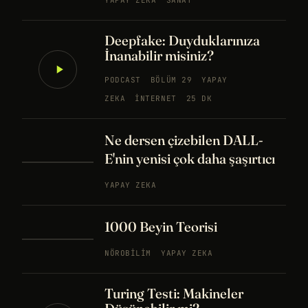
YAPAY ZEKA
SANAT
Deepfake: Duyduklarınıza
İnanabilir misiniz?
PODCAST
BÖLÜM 29
YAPAY
ZEKA
İNTERNET
25 DK
Ne dersen çizebilen DALL-
E'nin yenisi çok daha şaşırtıcı
YAPAY ZEKA
1000 Beyin Teorisi
NÖROBILIM
YAPAY ZEKA
Turing Testi: Makineler