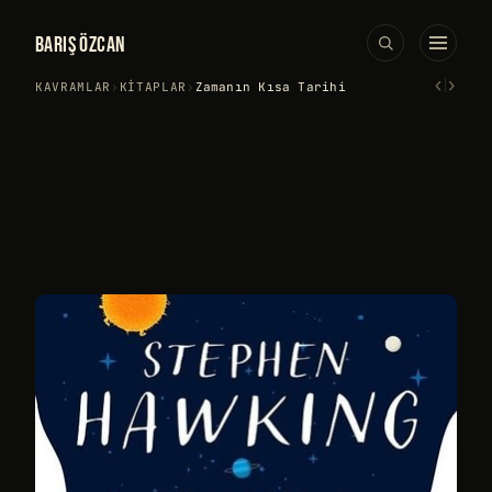
BARIŞ ÖZCAN
‹
›
KAVRAMLAR
›
KITAPLAR
›
Zamanın Kısa Tarihi