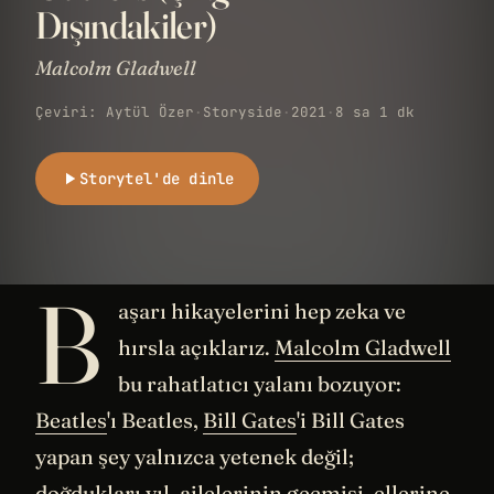
Dışındakiler)
Malcolm Gladwell
Çeviri: Aytül Özer
·
Storyside
·
2021
·
8 sa 1 dk
Storytel'de dinle
B
aşarı hikayelerini hep zeka ve
hırsla açıklarız.
Malcolm Gladwell
bu rahatlatıcı yalanı bozuyor:
Beatles
'ı Beatles,
Bill Gates
'i Bill Gates
yapan şey yalnızca yetenek değil;
doğdukları yıl, ailelerinin geçmişi, ellerine