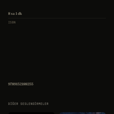
8 sa 1 dk
ISBN
9789152188255
DIĞER SESLENDIRMELER