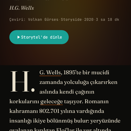
H.G. Wells
Çeviri: Volkan Gürses
·
Storyside
·
2020
·
3 sa 18 dk
Storytel'de dinle
H.
G. Wells
, 1895'te bir mucidi
zamanda yolculuğa çıkarırken
aslında kendi çağının
korkularını
geleceğe
taşıyor. Romanın
kahramanı 802.701 yılına vardığında
insanlığı ikiye bölünmüş bulur: yeryüzünde
oyalanan kırılgan Eloi'lar ile yer altında