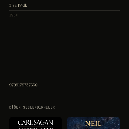
3 sa 18 dk
ISBN
9789179737658
DIĞER SESLENDIRMELER