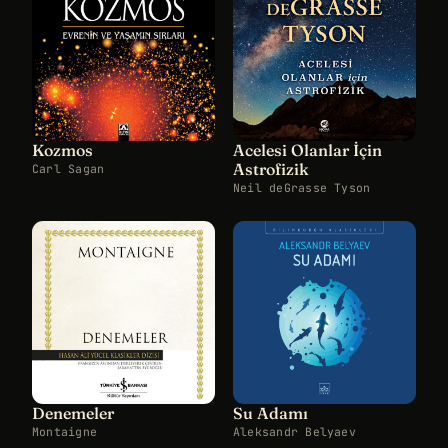
Kozmos
Acelesi Olanlar İçin
Astrofizik
Carl Sagan
Neil deGrasse Tyson
Denemeler
Su Adamı
Montaigne
Aleksandr Belyaev