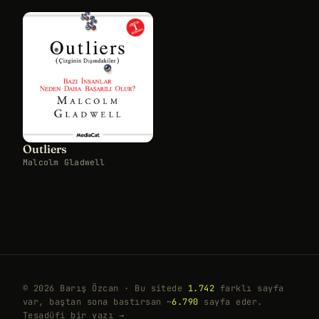
Outliers
Malcolm Gladwell
© 2026 Barış Özcan · Bu sitede
1.742
farklı sayfa
var, baştan sona bastırsan ~
6.790
sayfa eder.
Tesadüfi bir yazı →