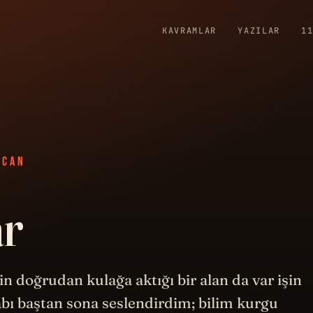
KAVRAMLAR
YAZILAR
1
ZCAN
ar
n doğrudan kulağa aktığı bir alan da var işin
tabı baştan sona seslendirdim; bilim kurgu