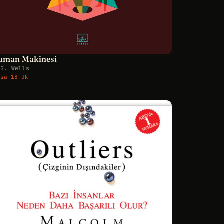
aman Makinesi
.G. Wells
 sa 18 dk