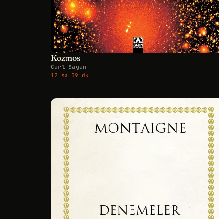
Kozmos
Carl Sagan
12 sa 59 dk