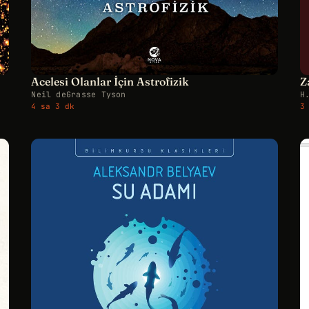
Acelesi Olanlar İçin Astrofizik
Z
Neil deGrasse Tyson
H
4 sa 3 dk
3