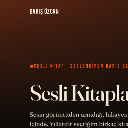
BARIŞ ÖZCAN
SESLI KITAP · SESLENDIREN BARIŞ Ö
Sesli Kitapl
Sesin görüntüden arındığı, hikayeni
içinde. Yıllardır seçtiğim birkaç ki