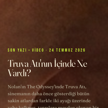
SON
YAZI
+
VIDEO
· 24 TEMMUZ 2026
Truva Atı'nın İçinde Ne
Vardı?
Nolan'ın The Odyssey'inde Truva Atı,
sinemanın daha önce gösterdiği bütün
sakin atlardan farklı: iki ayağı üzerinde
şaha kalkmış, tanrılara meydan okuyan bir