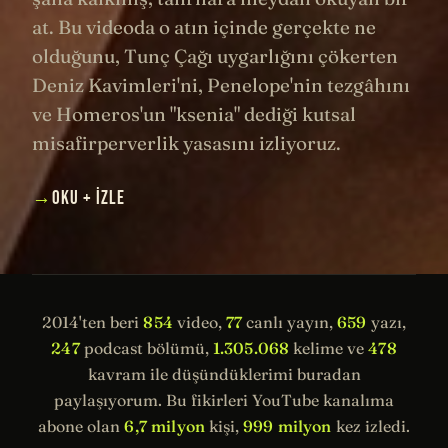
at. Bu videoda o atın içinde gerçekte ne
olduğunu, Tunç Çağı uygarlığını çökerten
Deniz Kavimleri'ni, Penelope'nin tezgâhını
ve Homeros'un "ksenia" dediği kutsal
misafirperverlik yasasını izliyoruz.
→
OKU + İZLE
2014'ten beri
854
video,
77
canlı yayın,
659
yazı,
247
podcast bölümü,
1.305.068
kelime ve
478
kavram ile düşündüklerimi buradan
paylaşıyorum. Bu fikirleri YouTube kanalıma
abone olan
6,7 milyon
kişi,
999 milyon
kez izledi.