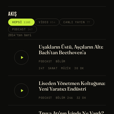
AKIŞ
HEPSI
VIDEO
CANLI YAYIN
1183
854
77
PODCAST
247
2014'ten beri
Uşakların Üstü, Aşçıların Altı:
Bach’tan Beethoven’a
PODCAST
BÖLÜM
247
SANAT
MÜZIK
30 DK
Liseden Yönetmen Koltuğuna:
Yeni Yaratıcı Endüstri
PODCAST
BÖLÜM 246
32 DK
Truva Atı'nın İçinde Ne Vardı?