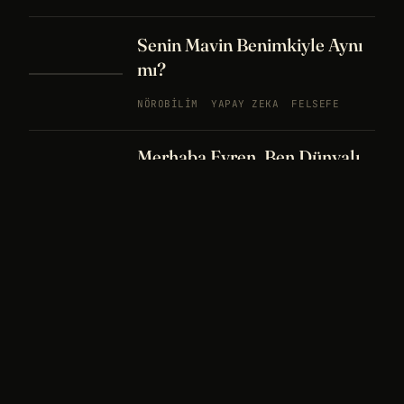
Senin Mavin Benimkiyle Aynı
mı?
NÖROBILIM
YAPAY ZEKA
FELSEFE
Merhaba Evren, Ben Dünyalı
PODCAST
BÖLÜM
242
UZAY
FELSEFE
26 DK
Bir Rüya Kaç Füze Eder?
PODCAST
BÖLÜM 241
UZAY
TARIH
32
DK
Sisin İçinde Bir Şey Yaşıyor