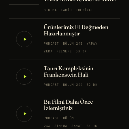
SINEMA
TARIH
EDEBIYAT
Ürünlerimiz El Değmeden
Hazırlanmıştır
PODCAST
BÖLÜM 245
YAPAY
ZEKA
FELSEFE
33 DK
Tanrı Kompleksinin
Frankenstein Hali
PODCAST
BÖLÜM 244
32 DK
Bu Filmi Daha Önce
İzlemiştiniz
PODCAST
BÖLÜM
243
SINEMA
SANAT
26 DK