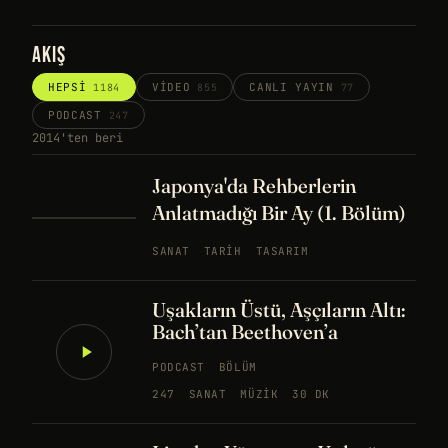
AKIŞ
HEPSI
VIDEO
CANLI YAYIN
1184
855
77
PODCAST
247
2014'ten beri
Japonya'da Rehberlerin
Anlatmadığı Bir Ay (1. Bölüm)
SANAT
TARIH
TASARIM
Uşakların Üstü, Aşçıların Altı:
Bach’tan Beethoven’a
PODCAST
BÖLÜM
247
SANAT
MÜZIK
30 DK