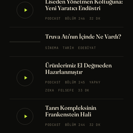
Liseden Yönetmen Koltuğuna:
Yeni Yaratıcı Endüstri
PODCAST
BÖLÜM 246
32 DK
Truva Atı'nın İçinde Ne Vardı?
SINEMA
TARIH
EDEBIYAT
Ürünlerimiz El Değmeden
Hazırlanmıştır
PODCAST
BÖLÜM 245
YAPAY
ZEKA
FELSEFE
33 DK
Tanrı Kompleksinin
Frankenstein Hali
PODCAST
BÖLÜM 244
32 DK