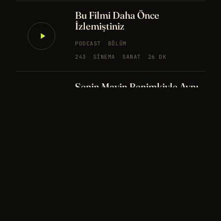
Bu Filmi Daha Önce
İzlemiştiniz
PODCAST
BÖLÜM
243
SINEMA
SANAT
26 DK
Senin Mavin Benimkiyle Aynı
mı?
NÖROBILIM
YAPAY ZEKA
FELSEFE
Merhaba Evren, Ben Dünyalı
PODCAST
BÖLÜM
242
UZAY
FELSEFE
26 DK
Bir Rüya Kaç Füze Eder?