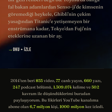
fal bakan adamlardan Senso-ji'de kimsenin
göremediği heykele, Ghibli'nin çekim
yasağından Titanic'e yetişemeyen bir
enstrümana kadar, Tokyo'dan Fuji'nin
eteklerine uzanan bir ay.
→
OKU + İZLE
2014'ten beri
855
video,
77
canlı yayın,
660
yazı,
247
podcast bölümü,
1.309.074
kelime ve
502
kavram ile düşündüklerimi buradan
paylaşıyorum. Bu fikirleri YouTube kanalıma
abone olan
6,7 milyon
kişi,
1000 milyon
kez izledi.