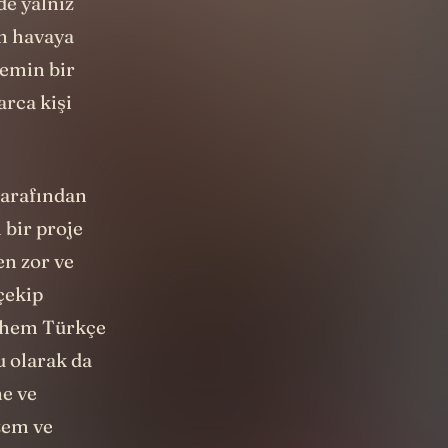
de yalnız
en havaya
 emin bir
arca kişi
tarafından
 bir proje
en zor ve
çekip
, hem Türkçe
u olarak da
ne ve
zem ve