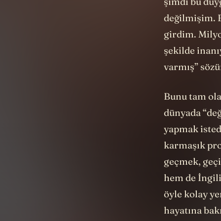
şimdi bu duy
değilmişim. 
girdim. Milyo
şekilde inanı
varmış” sözü
Bunu tam ola
dünyada “deği
yapmak istedi
karmaşık pro
geçmek, geçi
hem de İngil
öyle kolay ye
hayatına bak