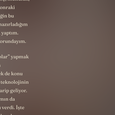
sonraki
ğin bu
hazırladığım
a yaptım.
 zorundayım.
eolar” yapmak
n
ek de konu
 teknolojinin
arip geliyor.
ımın da
verdi. İşte