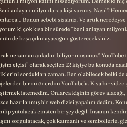
gunun 1 milyon katını hissediyorum. Demek ki hiç 
Beni anlayan milyonlarca kişi varmış. Nasıl? Hem
nlarca... Bunun sebebi sizsiniz. Ve artık neredeyse
yorum ki çok kısa bir sürede “beni anlayan milyonl
mün de boşa çıkmayacağını göstereceksiniz.
rak ne zaman anladım biliyor musunuz? YouTube 
şim elçisi” olarak seçilen 12 kişiye bu konuda nasıl
klerini sordukları zaman. Ben olabilecek belki de 
jelerden birini önerdim YouTube’a. Kısa bir video 
ştirmek istemedim. Onlarca kişinin görev alacağı
izce hazırlanmış bir web dizisi yapalım dedim. Kon
nilip yutulacak cinsten bir şey değil. İnsanın kendi
ışını sorgulatacak, çok katmanlı ve sembollerle, gi