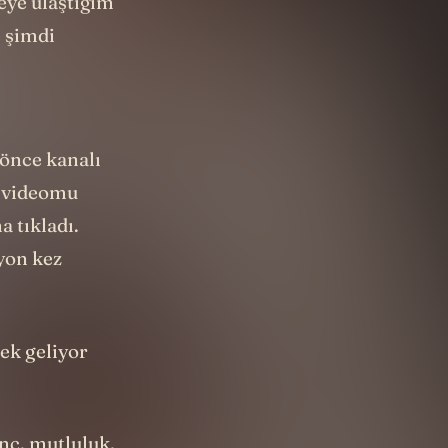
ye ulaştığım
e şimdi
 önce kanalı
ç videomu
a tıkladı.
yon kez
ek geliyor
nç, mutluluk,