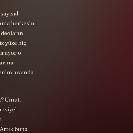
 sayısal
. Ama herkesin
ideoların
üz yüze hiç
uruyor o
larına
 benim aramda
z? Umut.
ansiyel
a
 Artık buna