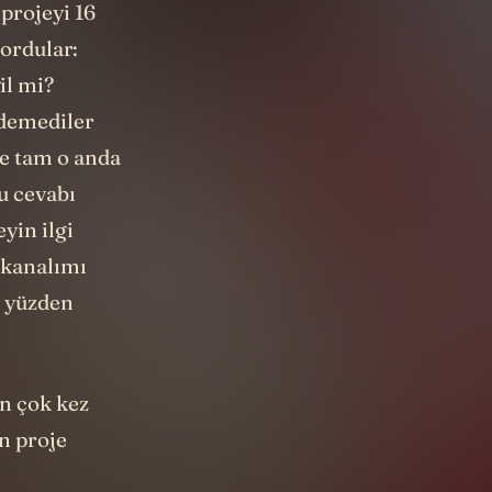
 projeyi 16
sordular:
il mi?
 demediler
e tam o anda
u cevabı
yin ilgi
 kanalımı
O yüzden
an çok kez
en proje