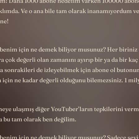
m! Daha 1000 abone hedefim varken 100000 abone
aklımda. Ve o ana bile tam olarak inanamıyordum v
one!
i benim için ne demek biliyor musunuz? Her biriniz
ra çok değerli olan zamanını ayırıp bir ya da bir ka
ha sonrakileri de izleyebilmek için abone ol butonun
için ne kadar değerli olduğunu bilemezsiniz. 1 mil
neye ulaşmış diğer YouTuber’ların tepkilerini verm
 bu tam olarak ben değilim.
i benim için ne demek biliyor musunuz? Sadece sevi