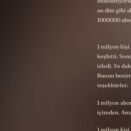
İnanamıyoru
an dün gibi 
1000000 ab
1 milyon kiş
keşfetti. Son
izledi. Ve da
Bunun benim 
teşekkürler.
1 milyon abo
içimden. Ama
1 milyon kiş