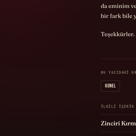
da eminim ve
bir fark bile
Teşekkürler.
BU YAZIDAKI K
GENEL
İLGILI IÇERIK
Zinciri Kır