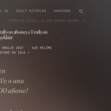
11 HZ
SESLI KITAPLAR
HAKKINDA
‹
›
2018’de Zinciri Kırma
İlk günden önceki son gün
 milyon aboneye 1 milyon
eşekkür
 ARALIK 2017
·
625 KELIME
UTUBE'DA IZLE →
en
Ve o ana
00 abone!