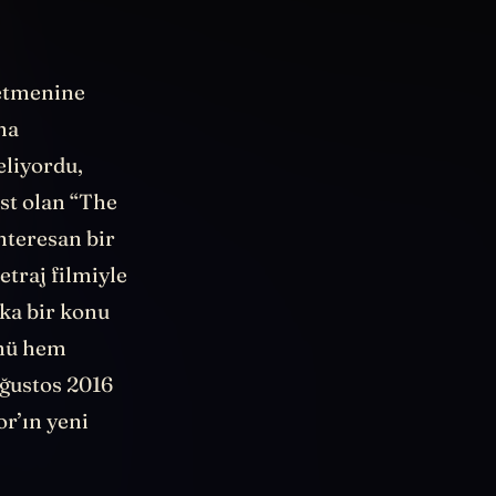
iler’lı
netmenine
ma
eliyordu,
ast olan “The
nteresan bir
traj filmiyle
ka bir konu
ünü hem
Ağustos 2016
r’ın yeni