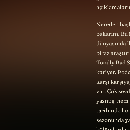
genel bir tan
açıklamaları
Nereden başl
bakarım. Bu 
dünyasında i
biraz araştır
Totally Rad 
kariyer. Pod
karşı karşıy
var. Çok sev
yazmış, hem 
tarihinde he
sezonunda ya