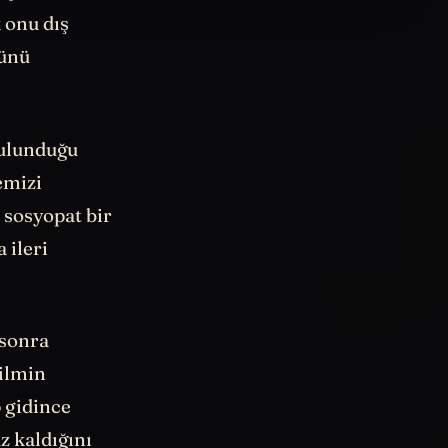
nç ve
 onu dış
ğünü
bulunduğu
emizi
, sosyopat bir
 ileri
 sonra
ilmin
p gidince