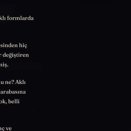
klı formlarda
esinden hiç
 değiştiren
miş.
u ne? Aklı
n arabasına
ok, belli