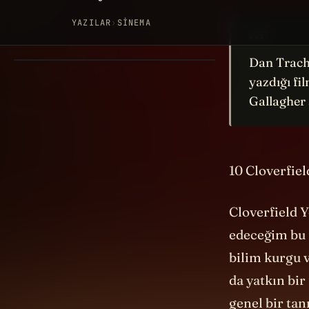
ÖZET
Dan Trach
yazdığı f
Gallagher 
10 Cloverfiel
Cloverfield Y
edeceğim bu f
bilim kurgu v
da yatkın bir