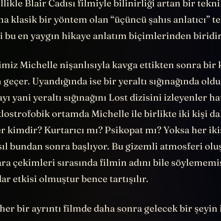
ikle Blair Cadısı filmiyle bilinirliği artan bir tekni
a klasik bir yöntem olan “üçüncü şahıs anlatıcı” te
i bu en yaygın hikaye anlatım biçimlerinden biridir
miz Michelle nişanlısıyla kavga ettikten sonra bir 
geçer. Uyandığında ise bir yeraltı sığınağında old
yı yani yeraltı sığınağını Lost dizisini izleyenler ha
klostrofobik ortamda Michelle ile birlikte iki kişi da
er kimdir? Kurtarıcı mı? Psikopat mı? Yoksa her ikis
sıl bundan sonra başlıyor. Bu gizemli atmosferi ol
ara çekimleri sırasında filmin adını bile söylememi
r etkisi olmuştur bence tartışılır.
er bir ayrıntı filmde daha sonra gelecek bir şeyin i