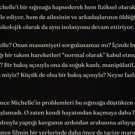
 karakter tam bir tacizci. Empatiden yoksun, kıska
chelle’i bir sığınağa hapsederek hem fiziksel olarak
le ediyor, hem de ailesinin ve arkadaşlarının öldü
ikolojik olarak da aynı izolasyonu devam ettiriyor.
elle? Onun masumiyeti sorgulanamaz mı? İçinde 
ığı bir takım hareketleri “normal olarak” kabul etm
? Bir bakış açısıyla ona da soğuk kanlı, manipülatif
 miyiz? Küçük de olsa bir bakış açısıyla? Neyse fazla
nce Michelle’in problemleri bu sığınağa düştükten
şlamadı. O zaten kendi hayatından kaçmaya daha f
lısıyla yaptığı kavganın ardından arabasına atlayı