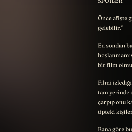
SPOILER
Önce afişte 
gelebilir.”
En sondan ba
hoşlanmamış.
bir film olmu
Filmi izlediğ
tam yerinde d
çarpıp onu kaç
tipteki kişil