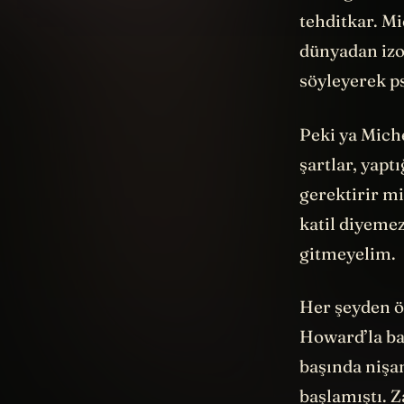
Bana göre bu
tehditkar. Mi
dünyadan izo
söyleyerek ps
Peki ya Mich
şartlar, yapt
gerektirir mi
katil diyemez
gitmeyelim.
Her şeyden ö
Howard’la ba
başında nişan