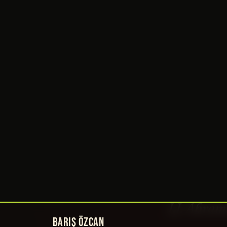
BARIŞ ÖZCAN
YAZILAR
›
SINEMA
Dan Trach
Stuecken'
Winstead,
J.J. Abram