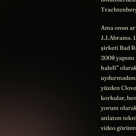
bölümlerden 
Trachtenber
Ama onun ark
J.J.Abrams. 
şirketi Bad R
2008 yapımı C
halefi” olara
uydurmadım: 
yüzden Clove
korkular, ben
yorum olarak
anlatım tekni
video görünt