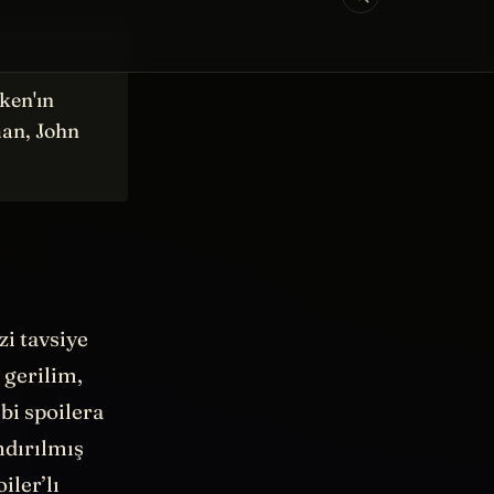
ken'ın
man, John
zi tavsiye
 gerilim,
bi spoilera
ndırılmış