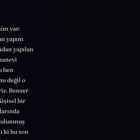
sim var:
nun yapım
ından yapılan
“manevi
u ben
ı değil o
riz. Benzer
işisel bir
larında
 bulunmuş
ı ki bu son