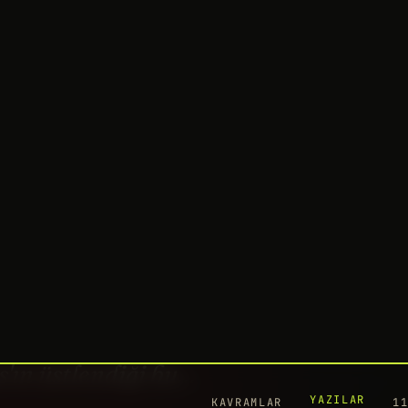
YAZILAR
KAVRAMLAR
1
10
Cl
I
4 
YO
tenberg'in yönettiği ve Josh Campbel
ın yazdığı filmin oyuncuları Mary Eliz
 John Goodman, John Gallagher Jr. Yap
s'ın üstlendiği bu…