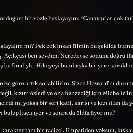
gördüğüm bir sözle başlayayım: “Canavarlar çok far
şlayalım mı? Pek çok insan filmin bu şekilde bitm
 Açıkçası ben sevdim. Neredeyse sonuna doğru tür
ş bu finaliyle. Hikayeyi bambaşka bir yere sürükle
inize göre artık sorabilirim. Sizce Howard’ın durum
eğil, kızını özledi ve ona benzediği için Michelle’i
ırdı mı yoksa bir seri katil, karısı ve kızı filan da y
eri bulup kaçırıyor ve sonra da öldürüyor mu?