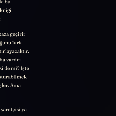
k; bu
kniği
.
kaza geçirir
uğunu fark
tırlayacaktır.
ha vardır.
i de mi? İşte
uşturabilmek
şler. Ama
şaretçisi ya