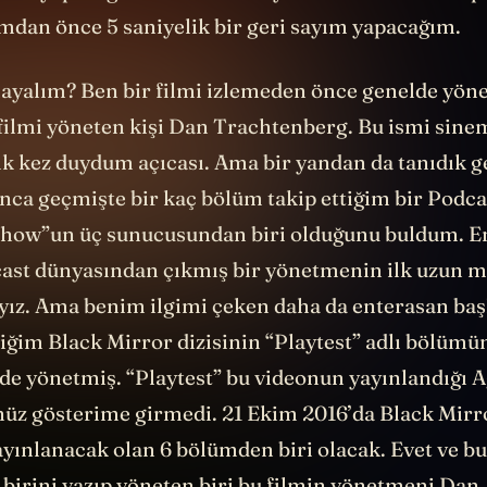
ıtım yapacağım. Filmi izlemeyenler rahat olsun. Spo
mdan önce 5 saniyelik bir geri sayım yapacağım.
ayalım? Ben bir filmi izlemeden önce genelde yö
filmi yöneten kişi Dan Trachtenberg. Bu ismi sine
lk kez duydum açıcası. Ama bir yandan da tanıdık g
ınca geçmişte bir kaç bölüm takip ettiğim bir Podc
Show”un üç sunucusundan biri olduğunu buldum. E
cast dünyasından çıkmış bir yönetmenin ilk uzun me
ayız. Ama benim ilgimi çeken daha da enterasan baş
diğim Black Mirror dizisinin “Playtest” adlı bölüm
de yönetmiş. “Playtest” bu videonun yayınlandığı 
nüz gösterime girmedi. 21 Ekim 2016’da Black Mirro
yınlanacak olan 6 bölümden biri olacak. Evet ve bu