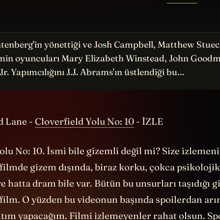
tenberg'in yönettiği ve Josh Campbell, Matthew Stuec
ilmin oyuncuları Mary Elizabeth Winstead, John Good
Jr. Yapımcılığını J.J. Abrams'ın üstlendiği bu…
d Lane -
Cloverfield Yolu No: 10
- İZLE
olu No: 10. İsmi bile gizemli değil mi? Size izlemeni
ilmde gizem dışında, biraz korku, çokca psikolojik
e hatta dram bile var. Bütün bu unsurları taşıdığı gi
 film. O yüzden bu videonun başında spoilerdan arı