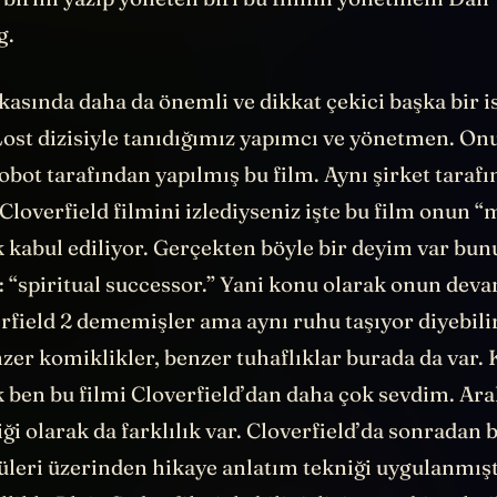
birini yazıp yöneten biri bu filmin yönetmeni Dan
g.
asında daha da önemli ve dikkat çekici başka bir i
Lost dizisiyle tanıdığımız yapımcı ve yönetmen. O
obot tarafından yapılmış bu film. Aynı şirket taraf
loverfield filmini izlediyseniz işte bu film onun 
k kabul ediliyor. Gerçekten böyle bir deyim var bun
“spiritual successor.” Yani konu olarak onun devam
rfield 2 dememişler ama aynı ruhu taşıyor diyebili
zer komiklikler, benzer tuhaflıklar burada da var. K
 ben bu filmi Cloverfield’dan daha çok sevdim. Ara
ği olarak da farklılık var. Cloverfield’da sonradan
üleri üzerinden hikaye anlatım tekniği uygulanmışt