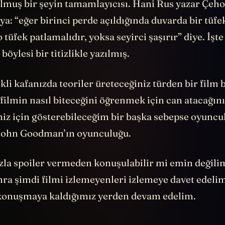
lmuş bir şeyin tamamlayıcısı. Hani Rus yazar Çeho
 ya: “eğer birinci perde açıldığında duvarda bir tüfek
 tüfek patlamalıdır, yoksa seyirci şaşırır” diye. İşte
böylesi bir titizlikle yazılmış.
kli kafanızda teoriler üreteceğiniz türden bir film
 filmin nasıl biteceğini öğrenmek için can atacağını
niz için gösterebileceğim bir başka sebepse oyuncu
 John Goodman’ın oyunculuğu.
zla spoiler vermeden konuşulabilir mi emin değilim
ra şimdi filmi izlemeyenleri izlemeye davet edelim
 konuşmaya kaldığımız yerden devam edelim.