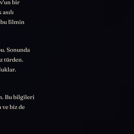
v'un bir
 asılı
 bu filmin
 bu. Sonunda
z türden.
luklar.
. Bu bilgileri
 ve biz de