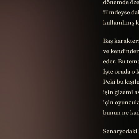
dönemde özell
filmdeyse dah
kullanılmış k
Baş karakteri
ve kendinden 
eder. Bu tema
İşte orada o 
Peki bu kişil
işin gizemi a
için oyuncul
bunun ne kada
Senaryodaki h