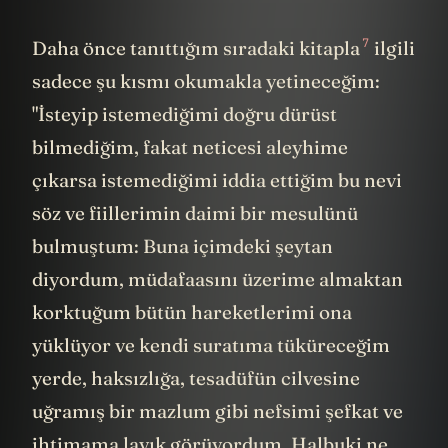
7
Daha önce tanıttığım
sıradaki kitapla
ilgili
sadece şu kısmı okumakla yetineceğim:
"İsteyip istemediğimi doğru dürüst
bilmediğim, fakat neticesi aleyhime
çıkarsa istemediğimi iddia ettiğim bu nevi
söz ve fiillerimin daimi bir mesulünü
bulmuştum: Buna içimdeki şeytan
diyordum, müdafaasını üzerime almaktan
korktuğum bütün hareketlerimi ona
yüklüyor ve kendi suratıma tüküreceğim
yerde, haksızlığa, tesadüfün cilvesine
uğramış bir mazlum gibi nefsimi şefkat ve
ihtimama layık görüyordum. Halbuki ne