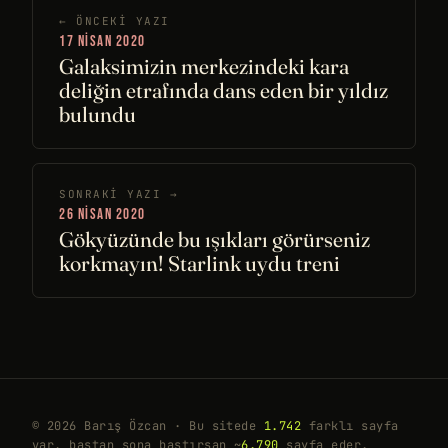
← ÖNCEKI YAZI
17 NISAN 2020
Galaksimizin merkezindeki kara
deliğin etrafında dans eden bir yıldız
bulundu
SONRAKI YAZI →
26 NISAN 2020
Gökyüzünde bu ışıkları görürseniz
korkmayın! Starlink uydu treni
© 2026 Barış Özcan · Bu sitede
1.742
farklı sayfa
var, baştan sona bastırsan ~
6.790
sayfa eder.