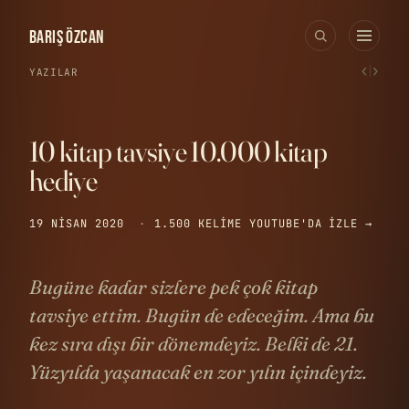
BARIŞ ÖZCAN
‹
›
YAZILAR
10 kitap tavsiye 10.000 kitap
hediye
19 NISAN 2020
·
1.500 KELIME
YOUTUBE'DA IZLE →
Bugüne kadar sizlere pek çok kitap
tavsiye ettim. Bugün de edeceğim. Ama bu
kez sıra dışı bir dönemdeyiz. Belki de 21.
Yüzyılda yaşanacak en zor yılın içindeyiz.