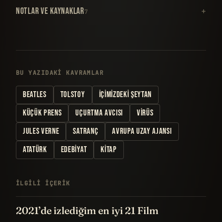
NOTLAR VE KAYNAKLAR
7
BU YAZIDAKI KAVRAMLAR
BEATLES
TOLSTOY
İÇIMIZDEKI ŞEYTAN
KÜÇÜK PRENS
UÇURTMA AVCISI
VIRÜS
JULES VERNE
SATRANÇ
AVRUPA UZAY AJANSI
ATATÜRK
EDEBIYAT
KITAP
İLGILI IÇERIK
2021’de izlediğim en iyi 21 Film