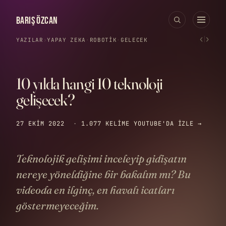
BARIŞ ÖZCAN
‹
›
YAZILAR
›
YAPAY ZEKA
·
ROBOTIK
·
GELECEK
10 yılda hangi 10 teknoloji
gelişecek?
27 EKIM 2022
·
1.077 KELIME
YOUTUBE'DA IZLE →
Teknolojik gelişimi inceleyip gidişatın
nereye yöneldiğine bir bakalım mı? Bu
videoda en ilginç, en havalı icatları
göstermeyeceğim.