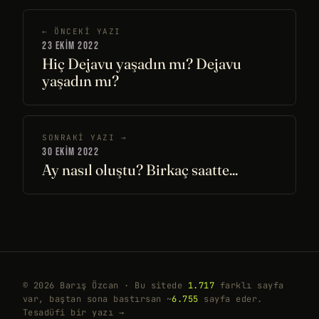
← ÖNCEKI YAZI
23 EKIM 2022
Hiç Dejavu yaşadın mı? Dejavu
yaşadın mı?
SONRAKI YAZI →
30 EKIM 2022
Ay nasıl oluştu? Birkaç saatte...
© 2026 Barış Özcan · Bu sitede
1.717
farklı sayfa
var, baştan sona bastırsan ~
6.755
sayfa eder.
Tesadüfi bir yazı →