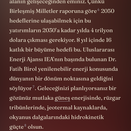
alanın gelişeceğinden eminiz. Çünkü
6
Birleşmiş Milletler
raporuna göre
2050
hedeflerine ulaşabilmek için bu
yatırımların 2030’a kadar yılda 4 trilyon
dolara çıkması gerekiyor. 8 yıl içinde 16
katlık bir büyüme hedefi bu. Uluslararası
Enerji Ajansı IEA’nın başında bulunan Dr.
Fatih Birol yenilenebilir enerji konusunda
dünyanın bir dönüm noktasına geldiğini
7
söylüyor
. Geleceğinizi planlıyorsanız bir
gözünüz mutlaka
güneş
enerjisinde, rüzgar
tribünlerinde, jeotermal kaynaklarda,
okyanus dalgalarındaki
hidrokinetik
8
güçte
olsun.