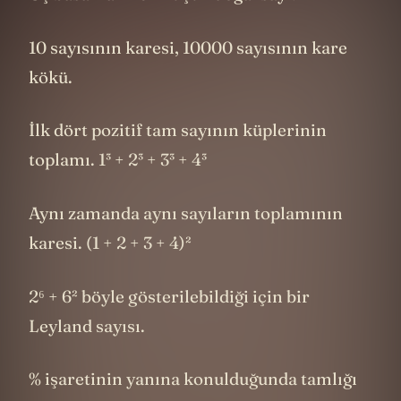
10 sayısının karesi, 10000 sayısının kare
kökü.
İlk dört pozitif tam sayının küplerinin
toplamı. 1³ + 2³ + 3³ + 4³
Aynı zamanda aynı sayıların toplamının
karesi. (1 + 2 + 3 + 4)²
2⁶ + 6² böyle gösterilebildiği için bir
Leyland sayısı.
% işaretinin yanına konulduğunda tamlığı