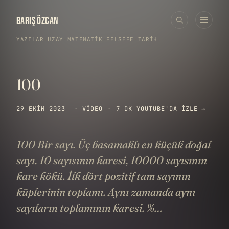
BARIŞ ÖZCAN
YAZILAR
›
UZAY
·
MATEMATIK
·
FELSEFE
·
TARIH
100
29 EKIM 2023
·
VIDEO
·
7 DK
YOUTUBE'DA IZLE →
100 Bir sayı. Üç basamaklı en küçük doğal
sayı. ​​10 sayısının karesi, 10000 sayısının
kare kökü. İlk dört pozitif tam sayının
küplerinin toplamı. Aynı zamanda aynı
sayıların toplamının karesi. %…