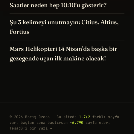
Saatler neden hep 10:10’u gösterir?
Şu 3 kelimeyi unutmayın: Citius, Altius,
Fortius
Mars Helikopteri 14 Nisan'da başka bir
gezegende uçan ilk makine olacak!
© 2026 Barış Özcan · Bu sitede
1.742
farklı sayfa
var, baştan sona bastırsan ~
6.790
sayfa eder.
Tesadüfi bir yazı →