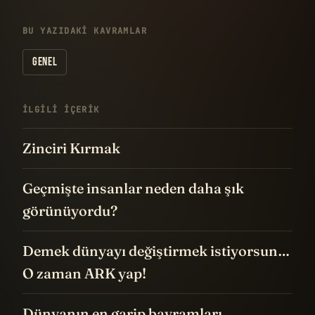
BU YAZIDAKI KAVRAMLAR
GENEL
İLGILI IÇERIK
Zinciri Kırmak
Geçmişte insanlar neden daha şık
görünüyordu?
Demek dünyayı değiştirmek istiyorsun…
O zaman ARK yap!
Dünyanın en garip bayramları