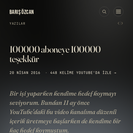
BARIŞ ÖZCAN
‹
›
YAZILAR
100000 aboneye 100000
teşekkür
20 NISAN 2016
·
448 KELIME
YOUTUBE'DA IZLE →
Bir işi yaparken kendime hedef koymayı
seviyorum. Bundan 11 ay önce
YouTube'daki bu video kanalıma düzenli
içerik üretmeye başlarken de kendime bir
kaç hedef koymuştum.