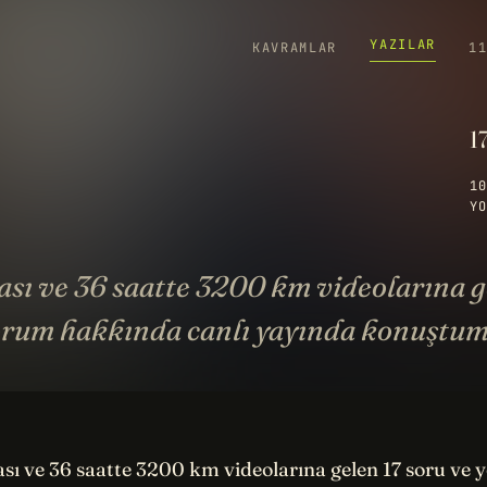
YAZILAR
KAVRAMLAR
1
1
10
YO
ası ve 36 saatte 3200 km videolarına g
orum hakkında canlı yayında konuştum
sı ve 36 saatte 3200 km videolarına gelen 17 soru ve