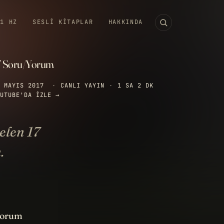
11 HZ
SESLI KITAPLAR
HAKKINDA
7 Soru/Yorum
 MAYIS 2017
·
CANLI YAYIN
·
1 SA 2 DK
UTUBE'DA IZLE →
elen 17
.
 yorum