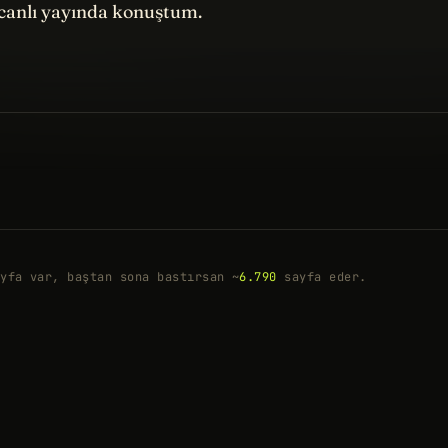
canlı yayında konuştum.
yfa var, baştan sona bastırsan ~
6.790
sayfa eder.