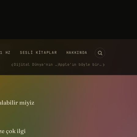
aki
endisine, o
utuya
ki
r.
ulabilir miyiz
e çok ilgi