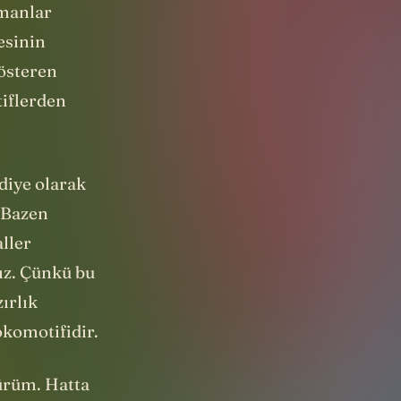
amanlar
esinin
österen
tiflerden
ediye olarak
 Bazen
ller
ız. Çünkü bu
ırlık
okomotifidir.