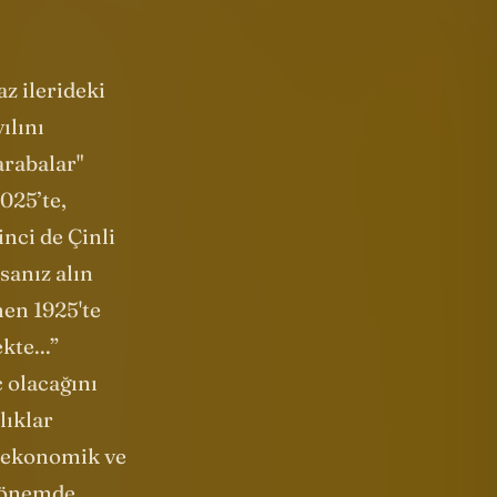
am"
(1897) bir
az ilerideki
ılını
arabalar"
025’te,
nci de Çinli
sanız alın
men 1925'te
te...”
 olacağını
lıklar
n ekonomik ve