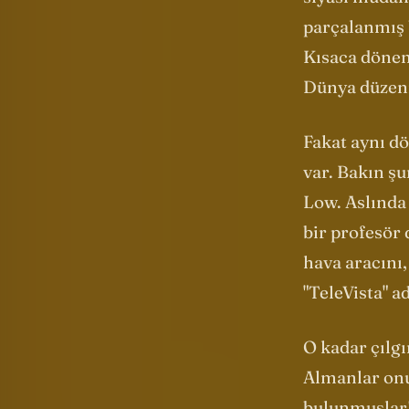
siyasi müdah
parçalanmış b
Kısaca dönemi
Dünya düzen
Fakat aynı 
var. Bakın
şu
Low. Aslında
bir profesör 
hava aracını,
"TeleVista" a
O kadar çılgı
Almanlar onu 