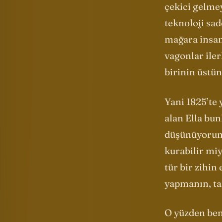
çekici gelmey
teknoloji sad
mağara insan
vagonlar iler
birinin üstü
Yani 1825’te 
alan Ella bu
düşünüyorum 
kurabilir mi
tür bir zihin
yapmanın, ta