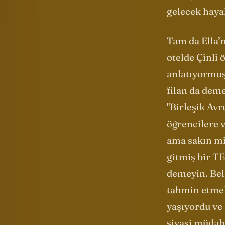
Savaşı
"
(1898
gelecek hayal
Tam da Ella’n
otelde Çinli
anlatıyormuş.
filan da dem
"Birleşik Avr
öğrencilere v
ama sakın mi
gitmiş bir T
demeyin. Bel
tahmin etmek 
yaşıyordu ve