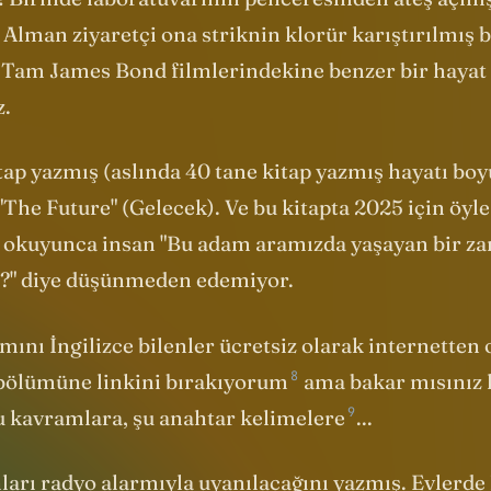
 Birinde laboratuvarının penceresinden ateş açmış
 Alman ziyaretçi ona striknin klorür karıştırılmış b
 Tam James Bond filmlerindekine benzer bir hayat
z.
itap yazmış (aslında 40 tane kitap yazmış hayatı b
"The Future" (Gelecek). Ve bu kitapta 2025 için öyl
 okuyunca insan "Bu adam aramızda yaşayan bir z
?" diye düşünmeden edemiyor.
ını İngilizce bilenler ücretsiz olarak internetten 
8
 bölümüne
linkini bırakıyorum
ama bakar mısınız 
9
u kavramlara, şu
anahtar kelimelere
...