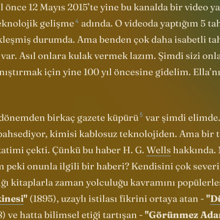
 bunu zaman zaman yaparım. Yani geleceği düşün
ıl önce 12 Mayıs 2015’te yine bu kanalda bir video 
4
eknolojik gelişme
adında. O videoda yaptığım 5 ta
leşmiş durumda. Ama benden çok daha isabetli ta
 var. Asıl onlara kulak vermek lazım. Şimdi sizi on
anıştırmak için yine 100 yıl öncesine gidelim. Ella’
5
o dönemden birkaç
gazete küpürü
var şimdi elimde.
ahsediyor, kimisi kablosuz teknolojiden. Ama bir 
katimi çekti. Çünkü bu haber H. G.
Wells
hakkında.
eki onunla ilgili bir haberi? Kendisini çok severi
ığı kitaplarla zaman yolculuğu kavramını popülerle
inesi
"
(1895), uzaylı istilası fikrini ortaya atan -
"
D