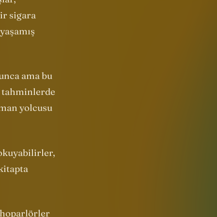
lar,
ir sigara
 yaşamış
oyunca ama bu
e tahminlerde
aman yolcusu
okuyabilirler,
kitapta