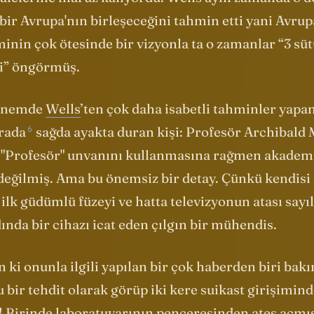
alelerine maruz kalıyordu. Wells aynı zamanda o
ir Avrupa'nın birleşeceğini tahmin etti yani Avrupa 
nin çok ötesinde bir vizyonla ta o zamanlar “3 süt
i” öngörmüş.
dönemde
Wells
’ten çok daha isabetli tahminler yapan
6
rada
sağda ayakta duran kişi: Profesör Archibal
 "Profesör" unvanını kullanmasına rağmen akade
değilmiş. Ama bu önemsiz bir detay. Çünkü kendisi 
 ilk güdümlü füzeyi ve hatta televizyonun atası sayı
dında bir cihazı icat eden çılgın bir mühendis.
n ki onunla ilgili yapılan bir çok haberden biri
bakı
bir tehdit olarak görüp iki kere suikast girişimin