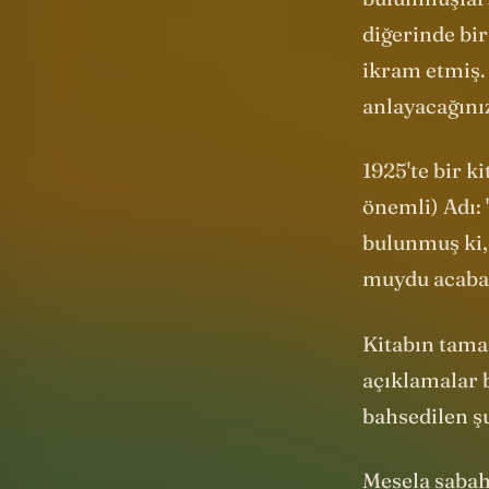
bulunmuşlar!
diğerinde bir
ikram etmiş.
anlayacağını
1925'te bir k
önemli) Adı: 
bulunmuş ki,
muydu acaba
Kitabın tamam
açıklamalar
bahsedilen ş