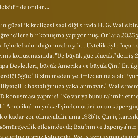
) ve hatta bilimsel etiği tartışan -
"Görünmez Ad
cisidir de ondan...
ın güzellik kraliçesi seçildiği sırada H. G. Wells bir
 öğrencilere bir konuşma yapıyormuş. Onlara 2025 y
 İçinde bulunduğumuz bu yılı... Üstelik öyle "uçan 
emiş konuşmasında. "Üç büyük güç olacak," demiş 2
upa Devletleri, büyük Amerika ve büyük Çin." En ilgi
erdiği öğüt: "Bizim medeniyetimizden ne alabiliyor
lliyetçilik hastalığımıza yakalanmayın." Wells res
ED konuşması yapmış! “Ne var ya bunu tahmin etmek
ki Amerika’nın yükselişinden ötürü onun süper güç
o kadar zor olmayabilir ama 1925’te Çin iç karışık
 sömürgecilik etkisindeydi; Batı’nın ve Japonya’nı