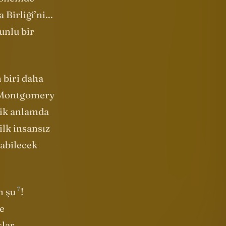
 dönemde
Birliği’ni...
unlu bir
 biri daha
d Montgomery
mik anlamda
ilk insansız
labilecek
7
n şu
!
de