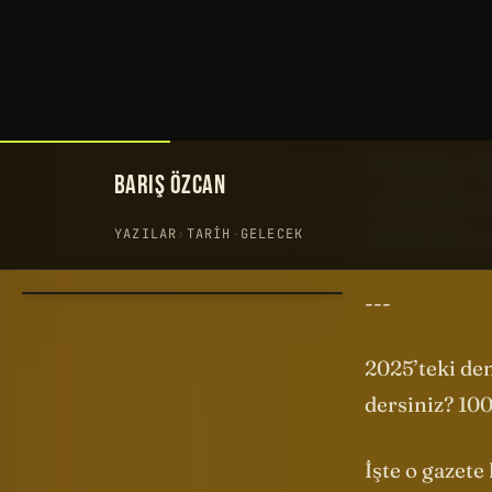
Kingswear, D
Demiryolcular
etkinlikte çe
Bu filmler, 
yerleştirilec
kutlamaları v
---
2025’teki dem
dersiniz? 100
İşte o gazet