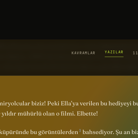
evon’dan 16 yaşındaki Ella Wootton, Manchester’d
ın yüzüncü yıl kutlamalarının Kraliçesi seçildi. K
kilen sinema filmlerinin kopyaları hediye edilecek.
100 yıl boyunca korunmak üzere özel mühürlü bir k
ek. Böylece 2025’teki demiryolcular, bir yüzyıl önce
e iki yüzyıl önceki ilk demiryollarını görebilecekle
iryolcular biziz! Peki Ella’ya verilen bu hediyeyi b
 yıldır mühürlü olan o filmi. Elbette!
3
e küpüründe
bu görüntülerden
bahsediyor. Şu an biz