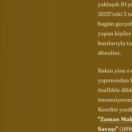
O yüzden ben
yaklaşık 10 y
2025’teki 5 t
bugün gerçek
yapan kişiler
bazılarıyla t
dönelim.
Bakın yine 
yapımından b
özellikle dik
önemsiyorum p
Kendisi yazd
"
Zaman Mak