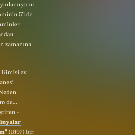
ürüm. Hatta
yayınlamıştım:
hminin 5’i de
hminler
lardan
nın zamanına
 Kimisi ev
tanesi
 Neden
m de...
ştiren -
ünyalar