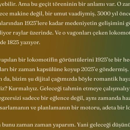
ebilir. Ama bu geçit töreninin bir anlamı var. O z
ece makine değil, bir umut vaadiymiş. 3000 yıl önc
larından 1925’lere kadar medeniyetin gelişimini g
liyor raylar üzerinde. Ve o vagonları çeken lokomo
nde 1825 yazıyor.
yapılan bir lokomotifin görüntülerini 1925’te bir h
nları bir zaman kapsülüne koyup 2025’e göndermiş.
da, bizim şu dijital çağımızda böyle romantik haya
yiz? Kurmalıyız. Geleceği tahmin etmeye çalışmalıy
 egzersizi sadece bir eğlence değil, aynı zamanda haz
sarlamanın ve planlamanın bir motoru, adeta bir l