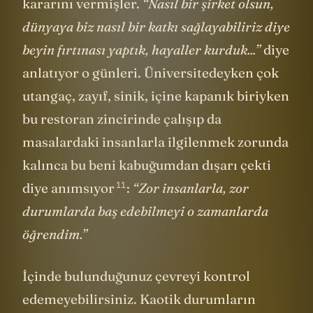
Tam orada bir grafik şirketi kurma
kararını vermişler.
“Nasıl bir şirket olsun,
dünyaya biz nasıl bir katkı sağlayabiliriz diye
beyin fırtınası yaptık, hayaller kurduk...”
diye
anlatıyor o günleri. Üniversitedeyken çok
utangaç, zayıf, sinik, içine kapanık biriyken
bu restoran zincirinde çalışıp da
masalardaki insanlarla ilgilenmek zorunda
kalınca bu beni kabuğumdan dışarı çekti
11
diye
anımsıyor
:
“Zor insanlarla, zor
durumlarda baş edebilmeyi o zamanlarda
öğrendim.”
İçinde bulunduğunuz çevreyi kontrol