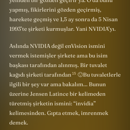
yeniden bir gözden geçirir ya. O da bunu
yapmış, fikirlerini gözden geçirmiş,
harekete geçmiş ve 1,5 ay sonra da 5 Nisan
1993’te şirketi kurmuşlar. Yani NVIDIA’yı.
Aslında NVIDIA değil enVision ismini
vermek istemişler şirkete ama bu isim
başkası tarafından alınmış. Bir tuvalet
15
kağıdı şirketi
tarafından
🙂Bu tuvaletlerle
ilgili bir şey var ama bakalım... Bunun
üzerine Jensen Latince bir kelimeden
türetmiş şirketin ismini: “invidia”
kelimesinden. Gıpta etmek, imrenmek