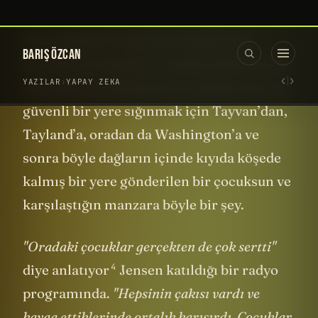
Oda arkadaşı 17 yaşında vücudu yara
bereyle dolu biriymiş. Çünkü sürekli kavga
ediyorlarmış. Düşünsenize şiddetten kaçıp
güvenli bir yere sığınmak için Tayvan’dan,
Tayland’a, oradan da Washington’a ve
sonra böyle dağların içinde kıyıda köşede
kalmış bir yere gönderilen bir çocuksun ve
karşılaştığın manzara böyle bir şey.
"Oradaki çocuklar gerçekten de çok sertti"
4
diye
anlatıyor
Jensen katıldığı bir radyo
programında.
"Hepsinin çakısı vardı ve