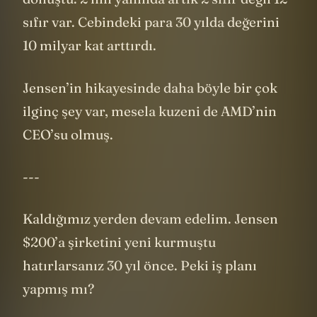
dönüştü. 2’nin yanında artık 2 sıfır değil 12
sıfır var. Cebindeki para 30 yılda değerini
10 milyar kat arttırdı.
Jensen’in hikayesinde daha böyle bir çok
ilginç şey var, mesela kuzeni de AMD’nin
CEO’su olmuş.
---
Kaldığımız yerden devam edelim. Jensen
$200’a şirketini yeni kurmuştu
hatırlarsanız 30 yıl önce. Peki iş planı
yapmış mı?