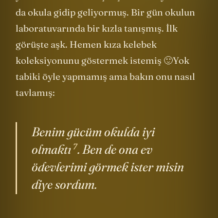
yarı zamanlı olarak çalışırken bir yandan
da okula gidip geliyormuş. Bir gün okulun
laboratuvarında bir kızla tanışmış. İlk
görüşte aşk. Hemen kıza kelebek
koleksiyonunu göstermek istemiş 🙂Yok
tabiki öyle yapmamış ama bakın onu nasıl
tavlamış:
Benim gücüm okulda
iyi
7
olmaktı
. Ben de ona ev
ödevlerimi görmek ister misin
diye sordum.