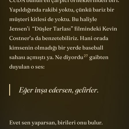
CUDA bunun en çarpıcı örneklerinden biri.
Yapıldığında rakibi yoktu, çünkü bariz bir
müşteri kitlesi de yoktu. Bu haliyle
Jensen’i “Düşler Tarlası” filmindeki Kevin
Costner’a da benzetebiliriz. Hani orada
kimsenin olmadığı bir yerde baseball
27
sahası açmıştı ya.
Ne diyordu
gaibten
duyulan o ses:
Eğer inşa edersen, gelirler.