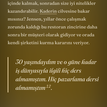
edemeyebilirsiniz. Kaotik durumların
içinde kalmak, sonradan size iyi nitelikler
kazandırabilir.
Kaderin
cilvesine bakar
mısınız? Jensen, yıllar önce çalışmak
zorunda kaldığı bu restoran zincirine daha
sonra bir müşteri olarak gidiyor ve orada
kendi şirketini kurma kararını veriyor.
30 yaşındaydım ve o güne kadar
iş dünyasıyla ilgili hiç ders
almamıştım. Hiç pazarlama dersi
12
almamıştım
.