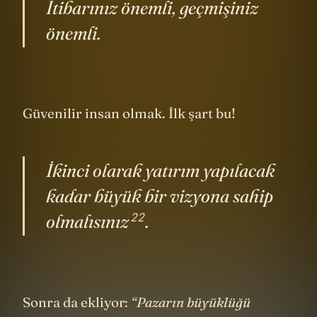
21
Soru şu, size
güvenirler mi
?
İtibarınız önemli, geçmişiniz
önemli.
Güvenilir insan olmak. İlk şart bu!
İkinci olarak yatırım yapılacak
kadar büyük bir vizyona sahip
22
olmalısınız
.