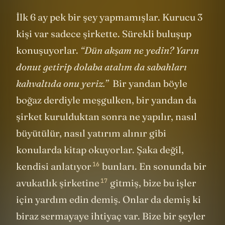
demek.
İlk 6 ay pek bir şey yapmamışlar. Kurucu 3
kişi var sadece şirkette. Sürekli buluşup
konuşuyorlar.
“Dün akşam ne yedin? Yarın
donut getirip dolaba atalım da sabahları
kahvaltıda onu yeriz.”
Bir yandan böyle
boğaz derdiyle meşgulken, bir yandan da
şirket kurulduktan sonra ne yapılır, nasıl
büyütülür, nasıl yatırım alınır gibi
konularda kitap okuyorlar. Şaka değil,
16
kendisi
anlatıyor
bunları. En sonunda bir
17
avukatlık
şirketine
gitmiş, bize bu işler
için yardım edin demiş. Onlar da demiş ki