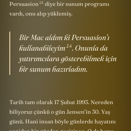
Keynote filan yok. O zamanlar
Adobe
’nin
13
Persuasion
diye bir sunum programı
vardı, onu alıp yüklemiş.
Bir Mac aldım ki Persuasion’ı
14
kullanabileyim
. Onunla da
yatırımcılara gösterebilmek için
bir sunum hazırladım.
Tarih tam olarak 17 Şubat 1993. Nereden
biliyoruz çünkü o gün Jensen’in 30. Yaş
günü. Hani insan böyle günlerde hayatını