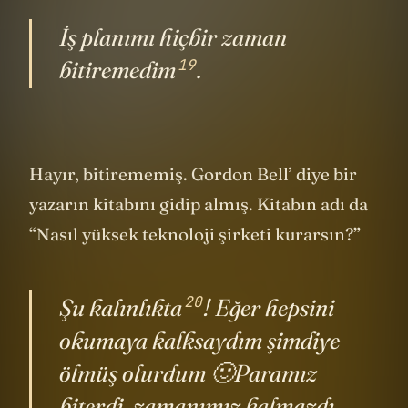
İş planımı hiçbir zaman
19
bitiremedim
.
Hayır, bitirememiş. Gordon Bell’ diye bir
yazarın kitabını gidip almış. Kitabın adı da
“Nasıl yüksek teknoloji şirketi kurarsın?”
20
Şu
kalınlıkta
! Eğer hepsini
okumaya kalksaydım şimdiye
ölmüş olurdum 🙂Paramız