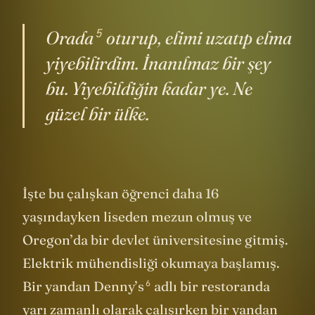
önünde bir elma ağacı varmış.
5
Orada
oturup, elimi uzatıp elma
yiyebilirdim. İnanılmaz bir şey
bu. Yiyebildiğin kadar ye. Ne
güzel bir ülke.
İşte bu çalışkan öğrenci daha 16
yaşındayken liseden mezun olmuş ve
Oregon’da bir devlet üniversitesine gitmiş.
Elektrik mühendisliği okumaya başlamış.
6
Bir yandan
Denny’s
adlı bir restoranda