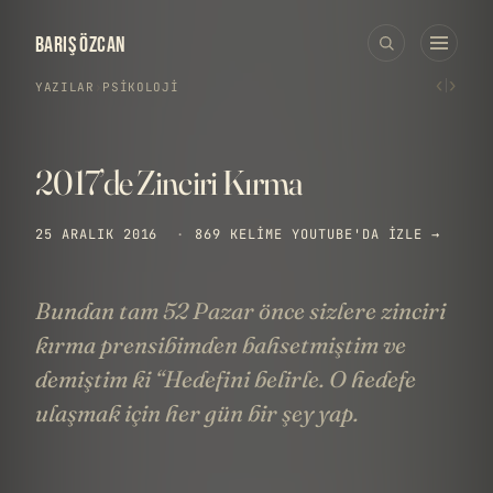
BARIŞ ÖZCAN
‹
›
YAZILAR
›
PSIKOLOJI
2017’de Zinciri Kırma
25 ARALIK 2016
·
869 KELIME
YOUTUBE'DA IZLE →
Bundan tam 52 Pazar önce sizlere zinciri
kırma prensibimden bahsetmiştim ve
demiştim ki “Hedefini belirle. O hedefe
ulaşmak için her gün bir şey yap.