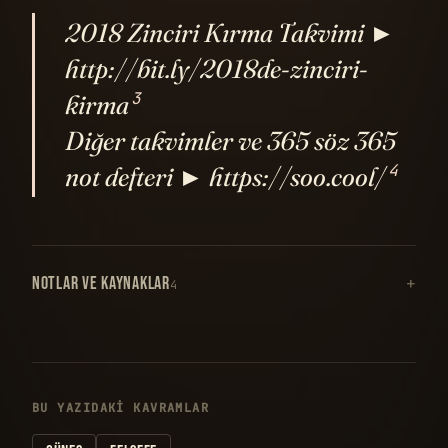
2018 Zinciri Kırma Takvimi ►
http://bit.ly/2018de-zinciri-
3
kirma
Diğer takvimler ve 365 söz 365
4
not defteri ► https://soo.cool/
NOTLAR VE KAYNAKLAR
4
BU YAZIDAKI KAVRAMLAR