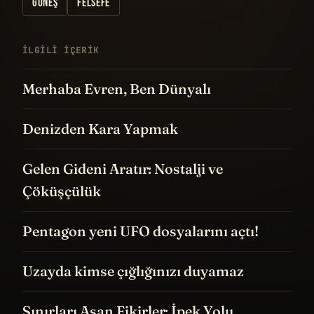
GÜNEŞ
FELSEFE
İLGILI IÇERIK
Merhaba Evren, Ben Dünyalı
Denizden Kara Yapmak
Gelen Gideni Aratır: Nostalji ve
Çöküşçülük
Pentagon yeni UFO dosyalarını açtı!
Uzayda kimse çığlığınızı duyamaz
Sınırları Aşan Fikirler: İpek Yolu