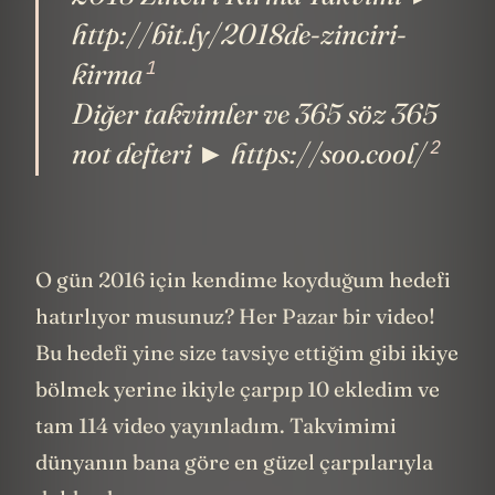
http://bit.ly/2018de-zinciri-
1
kirma
Diğer takvimler ve 365 söz 365
2
not defteri ► https://soo.cool/
O gün 2016 için kendime koyduğum hedefi
hatırlıyor musunuz? Her Pazar bir video!
Bu hedefi yine size tavsiye ettiğim gibi ikiye
bölmek yerine ikiyle çarpıp 10 ekledim ve
tam 114 video yayınladım. Takvimimi
dünyanın bana göre en güzel çarpılarıyla