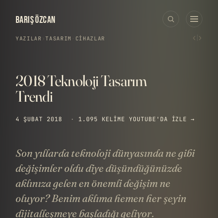
BARIŞ ÖZCAN
‹
›
YAZILAR
›
TASARIM
·
CIHAZLAR
2018 Teknoloji Tasarım
Trendi
4 ŞUBAT 2018
·
1.095 KELIME
YOUTUBE'DA IZLE →
Son yıllarda teknoloji dünyasında ne gibi
değişimler oldu diye düşündüğünüzde
aklınıza gelen en önemli değişim ne
oluyor? Benim aklıma hemen her şeyin
dijitalleşmeye başladığı geliyor.