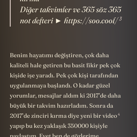
Diğer takvimler ve 365 söz 365
3
not defteri ► https://soo.cool/
Benim hayatımı değiştiren, çok daha
kaliteli hale getiren bu basit fikir pek çok
kişide işe yaradı. Pek çok kişi tarafından
uygulanmaya başlandı. O kadar güzel
yorumlar, mesajlar aldım ki 2017’de daha
büyük bir takvim hazırladım. Sonra da
4
2017’de zinciri kırma diye
yeni bir video
yapıp bu kez yaklaşık 350000 kişiyle
paylaştım. Evet ben de gözlerime