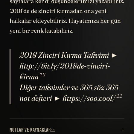
sayfalara kendi düşüncelerimizi yazabiliriz.
2018’de de zinciri kırmadan ona yeni
halkalar ekleyebiliriz. Hayatımıza her gün
yeni bir renk katabiliriz.
2018 Zinciri Kırma Takvimi ►
http://bit.ly/2018de-zinciri-
10
kirma
Diğer takvimler ve 365 söz 365
11
not defteri ► https://soo.cool/
NOTLAR VE KAYNAKLAR
11