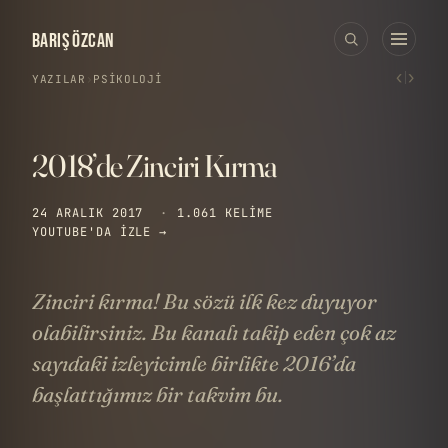
BARIŞ ÖZCAN
‹
›
YAZILAR
›
PSIKOLOJI
2018’de Zinciri Kırma
24 ARALIK 2017
·
1.061 KELIME
YOUTUBE'DA IZLE →
Zinciri kırma! Bu sözü ilk kez duyuyor
olabilirsiniz. Bu kanalı takip eden çok az
sayıdaki izleyicimle birlikte 2016’da
başlattığımız bir takvim bu.