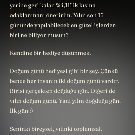
yerine geri kalan %4,11’lik kısma
odaklanmanı öneririm. Yılın son 15
gününde yapılabilecek en güzel işlerden
biri ne biliyor musun?
Kendine bir hediye düşünmek.
Doğum günü hediyesi gibi bir şey. Çünkü
bence her insanın iki doğum günü vardır.
Birisi gerçekten doğduğu gün. Diğeri de
yılın doğum günü. Yani yılın doğduğu gün.
İlk gün :)
Seninki bireysel, yılınki toplumsal.