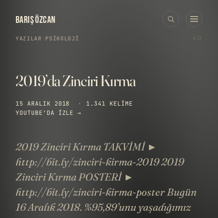
BARIŞ ÖZCAN
‹
›
YAZILAR
›
PSIKOLOJI
2019’da Zinciri Kırma
15 ARALIK 2018
·
1.341 KELIME
YOUTUBE'DA IZLE →
2019 Zinciri Kırma TAKVİMİ ►
http://bit.ly/zinciri-kirma-2019 2019
Zinciri Kırma POSTERİ ►
http://bit.ly/zinciri-kirma-poster Bugün
16 Aralık 2018. %95,89’unu yaşadığımız