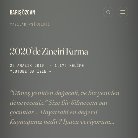
BARIŞ ÖZCAN
‹
›
YAZILAR
›
PSIKOLOJI
2020’de Zinciri Kırma
22 ARALIK 2019
·
1.175 KELIME
YOUTUBE'DA IZLE →
“Güneş yeniden doğacak, ve biz yeniden
deneyeceğiz.” Size bir bilmecem var
çocuklar... Hayattaki en değerli
kaynağımız nedir? İpucu veriyorum...