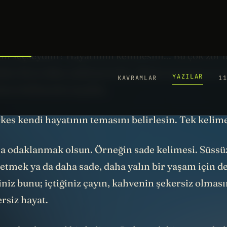
u. Beğenmediğimden filan değil, yanlış anlaşılması
ığım şeylerden biri değil sadece, o kadar.
im seçseydim? Hayatımın kelimesini... Bu çok zor b
den biraz daha sadeleştirelim. Bütün hayatımızın d
lının kelimesini seçelim.
kes kendi hayatının temasını belirlesin. Tek kelime
 odaklanmak olsun. Örneğin sade kelimesi. Süssüz
 etmek ya da daha sade, daha yalın bir yaşam için d
iniz bunu; içtiğiniz çayın, kahvenin şekersiz olmas
ersiz hayat.
n, bu da güzel bir kelime. Daha tatlı bir yaşam bek