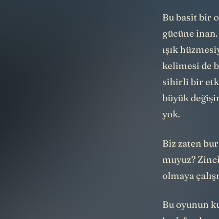
Bu basit bir 
gücüne inan.
ışık hüzmesiy
kelimesi de 
sihirli bir e
büyük değişi
yok.
Biz zaten bu
muyuz? Zincir
olmaya çalış
Bu oyunun kur
hedefe ulaşm