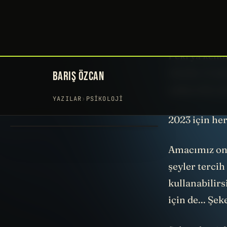
bir kavram b
irademle yapt
Peki ya kend
olurdu. O yüz
sadece bir yı
2023 için her
Amacımız ona
şeyler tercih
kullanabilirs
için de... Şek
Şeker demişke