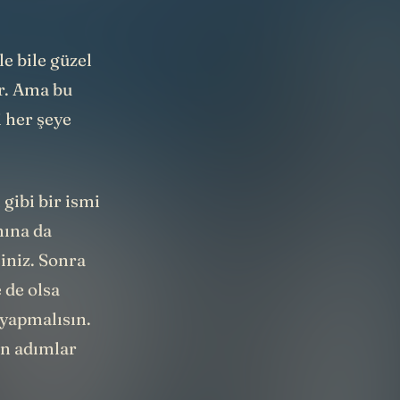
le bile güzel
ir. Ama bu
i her şeye
gibi bir ismi
mına da
iniz. Sonra
 de olsa
 yapmalısın.
n adımlar