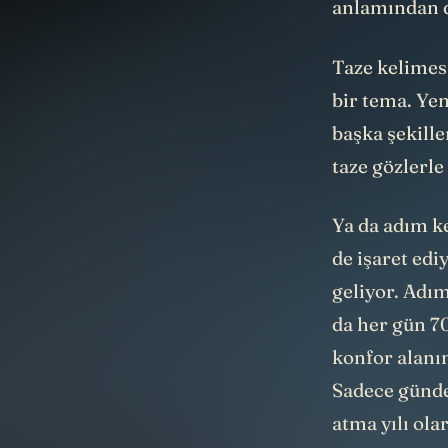
Taze kelimesi
bir tema. Yen
başka şekille
taze gözlerl
Ya da adım ke
de işaret edi
geliyor. Adım
da her gün 70
konfor alanı
Sadece günde
atma yılı ola