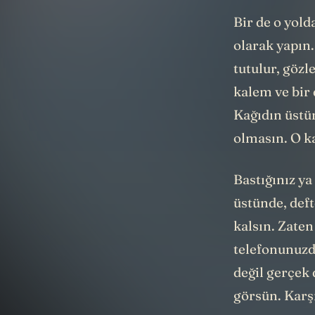
Bir de o yold
olarak yapın.
tutulur, gözl
kalem ve bir 
Kağıdın üstün
olmasın. O ka
Bastığınız y
üstünde, deft
kalsın. Zaten
telefonunuzd
değil gerçek 
görsün. Karşıl