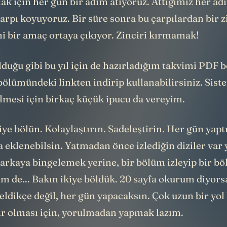
arpı koyuyoruz. Bir süre sonra bu çarpılardan bir z
ni bir amaç ortaya çıkıyor. Zinciri kırmamak!
uğu gibi bu yıl için de hazırladığım takvimi PDF b
bölümündeki linkten indirip kullanabilirsiniz. Sist
ilmesi için birkaç küçük ipucu da vereyim.
iye bölün. Kolaylaştırın. Sadeleştirin. Her gün yapt
a eklenebilsin. Yatmadan önce izlediğin diziler var y
arkaya bingelemek yerine, bir bölüm izleyip bir b
 de... Bakın ikiye böldük. 20 sayfa okurum diyorsa
eldikçe değil, her gün yapacaksın. Çok uzun bir yol 
ir olması için, yorulmadan yapmak lazım.