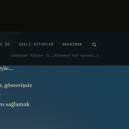
n. Kendi
ir karar
eğil de,
yle...
, gösterişsiz
e
ını sağlamak
lentisiyle