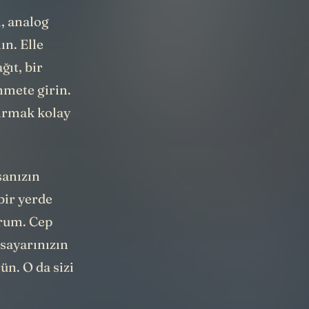
l, analog
ın. Elle
ğıt, bir
hmete girin.
kırmak kolay
sanızın
bir yerde
orum. Cep
sayarınızın
ün. O da sizi