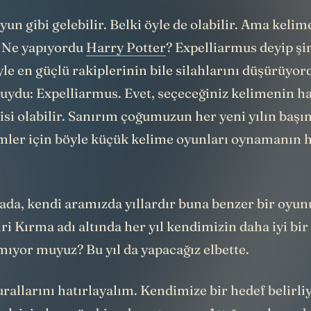
oyun gibi gelebilir. Belki öyle de olabilir. Ama kelim
 Ne yapıyordu
Harry Potter
? Expelliarmus deyip şi
le en güçlü rakiplerinin bile silahlarını düşürüyo
buydu: Expelliarmus. Evet, seçeceğiniz kelimenin h
tkisi olabilir. Sanırım çoğumuzun her yeni yılın başın
mler için böyle küçük kelime oyunları oynamanın h
rada, kendi aramızda yıllardır buna benzer bir oyu
i Kırma adı altında her yıl kendimizin daha iyi bir
mıyor muyuz? Bu yıl da yapacağız elbette.
allarını hatırlayalım. Kendimize bir hedef belirli
ak için her gün bir adım atıyoruz. Attığımız her a