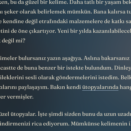
ı şeker olarak belirlemek mümkün. Bana kalırsa tuz
 kendine değil etrafındaki malzemelere de katkı sa
tini de öne çıkartıyor. Yeni bir yılda kazanılabilece
k değil mi?
limeler bulursanız yazın aşağıya. Aslına bakarsanız
castte de buna benzer bir istekte bulundum. Dinle
 dileklerini sesli olarak göndermelerini istedim. Belki
zılarını paylaşayım. Bakın kendi
ütopyalarında
han
er vermişler.
zel ütopyalar. İşte şimdi sizden bunu da uzun uzadı
 indirmenizi rica ediyorum. Mümkünse kelimenin il
aha ötesi de olsun.