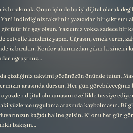
a iz bırakmak. Onun için de bu işi dijital olarak deği
 Yani indirdiğiniz takvimin yazıcıdan bir çıktısını al
e görülür bir şey olsun. Yazıcınız yoksa sadece bir ka
de cetvelle kendiniz yapın. Uğraşın, emek verin, za
de iz bırakın. Konfor alanınızdan çıkın ki zinciri 
dar uğraştınız...
a da çizdiğiniz takvimi gözünüzün önünde tutun. Ma
erinizin arasında dursun. Her gün görebileceğiniz 
 o yüzden dijital olmamasını özellikle tavsiye ediy
aki yüzlerce uygulama arasında kaybolmasın. Bilgi
duvarınızın kağıdı haline gelsin. Ki onu her gün gör
ıklı bakışın...