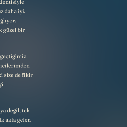
 daha iyi.
ğlıyor.
k güzel bir
 geçtiğimiz
yicilerimden
 size de fikir
gi
ya değil, tek
k akla gelen