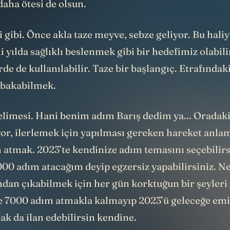
 gibi. Önce akla taze meyve, sebze geliyor. Bu haliy
i yılda sağlıklı beslenmek gibi bir hedefimiz olabil
rde de kullanılabilir. Taze bir başlangıç. Etrafındak
e bakabilmek.
limesi. Hani benim adım Barış dedim ya... Oradaki 
yor, ilerlemek için yapılması gereken hareket anla
 atmak. 2023’te kendinize adım temasını seçebilirs
00 adım atacağım deyip egzersiz yapabilirsiniz. Ne
ndan çıkabilmek için her gün korktuğun bir şeyleri
 7000 adım atmakla kalmayıp 2023’ü geleceğe emi
rak da ilan edebilirsin kendine.