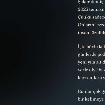
2023 temasın
Çünkü sadece
Onların lezze
insani özelli
İşte böyle ke
günlerde pod
yeni yıla ait
verir diye ba
kavramlara y
Bunlar çok gü
bir kelimeye
anlamından d