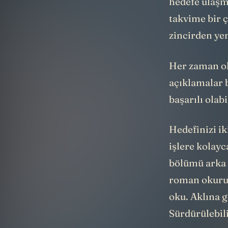
takvime bir ç
zincirden ye
Her zaman old
açıklamalar 
başarılı olab
Hedefinizi ik
işlere kolayc
bölümü arka 
roman okurum
oku. Aklına g
Sürdürülebil