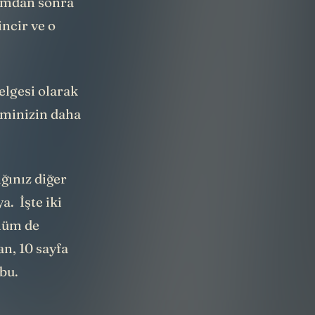
incir ve o
elgesi olarak
eminizin daha
ığınız diğer
a. İşte iki
ölüm de
n, 10 sayfa
bu.