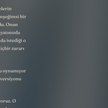
elerin
mşeğimsi bir
rdu. Onun
ayatınızda
da istediği o
içbir zararı
nu oynamıyor
 versiyonu
yoruz. O
dımdan sonra