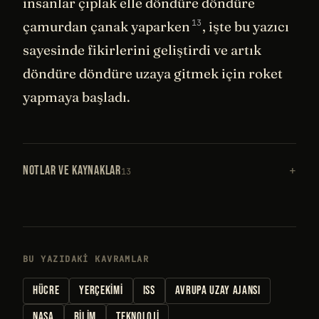
insanlar çıplak elle döndüre döndüre
13
çamurdan çanak
yaparken
, işte bu yazıcı
sayesinde fikirlerini geliştirdi ve artık
döndüre döndüre uzaya gitmek için roket
yapmaya başladı.
NOTLAR VE KAYNAKLAR
13
BU YAZIDAKI KAVRAMLAR
HÜCRE
YERÇEKIMI
ISS
AVRUPA UZAY AJANSI
NASA
BILIM
TEKNOLOJI