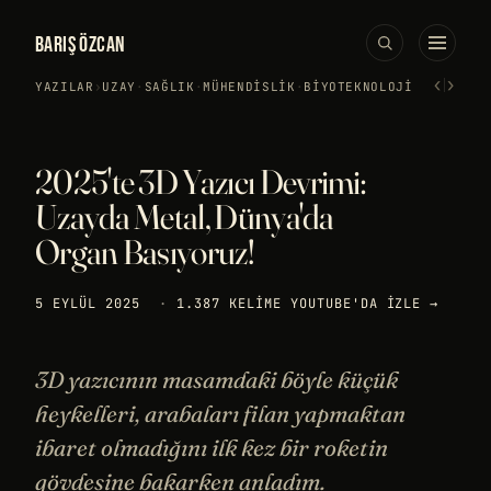
BARIŞ ÖZCAN
‹
›
YAZILAR
›
UZAY
·
SAĞLIK
·
MÜHENDISLIK
·
BIYOTEKNOLOJI
2025'te 3D Yazıcı Devrimi:
Uzayda Metal, Dünya'da
Organ Basıyoruz!
5 EYLÜL 2025
·
1.387 KELIME
YOUTUBE'DA IZLE →
3D yazıcının masamdaki böyle küçük
heykelleri, arabaları filan yapmaktan
ibaret olmadığını ilk kez bir roketin
gövdesine bakarken anladım.