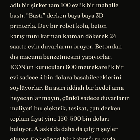
adlı bir şirket tam 100 evlik bir mahalle
bastı. “Bastı” derken baya baya 3D
printerla. Dev bir robot kolu, beton
karışımını katman katman dökerek 24
saatte evin duvarlarını örüyor. Betondan
diş macunu benzetmesini yapıyorlar.
ICON'un kurucuları 600 metrekarelik bir
evi sadece 4 bin dolara basabileceklerini
söylüyorlar. Bu aşırı iddialı bir hedef ama
heyecanlanmayın, çünkü sadece duvarların
maliyeti bu; elektrik, tesisat, çatı derken
toplam fiyat yine 150-500 bin doları
buluyor. Alaska'da daha da çılgın şeyler
8
oluyor. Çok güncel bir
haber
: şu anda