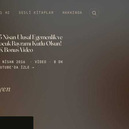
11 HZ
SESLI KITAPLAR
HAKKINDA
3 Nisan Ulusal Egemenlik ve
ocuk Bayramı Kutlu Olsun!
K Bonus Video
 NISAN 2016
·
VIDEO
·
8 DK
UTUBE'DA IZLE →
eyen