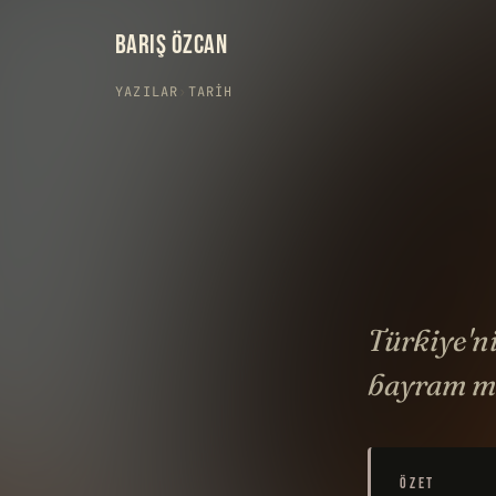
BARIŞ ÖZCAN
YAZILAR
›
TARIH
Türkiye'n
bayram me
ÖZET