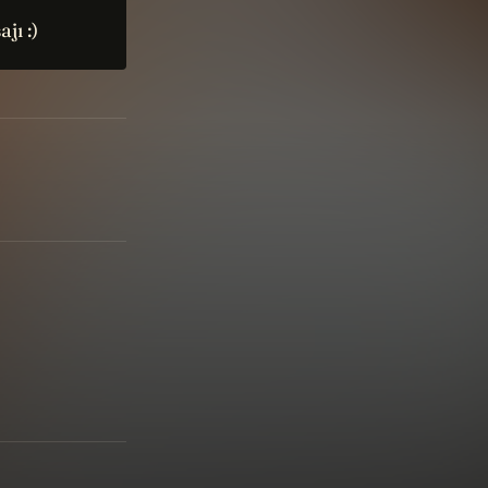
jı :)