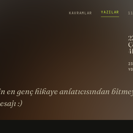
YAZILAR
KAVRAMLAR
1
2
Ç
4
23
YO
in en genç hikaye anlatıcısından bitm
sajı :)