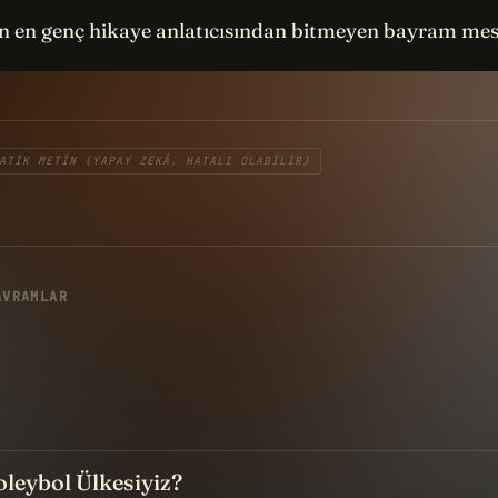
n en genç hikaye anlatıcısından bitmeyen bayram mesa
ATIK METIN (YAPAY ZEKÂ, HATALI OLABILIR)
AVRAMLAR
leybol Ülkesiyiz?