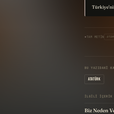
Türkiye'ni
TAM METIN
OTOM
BU YAZIDAKI K
ATATÜRK
İLGILI IÇERIK
Biz Neden Vo