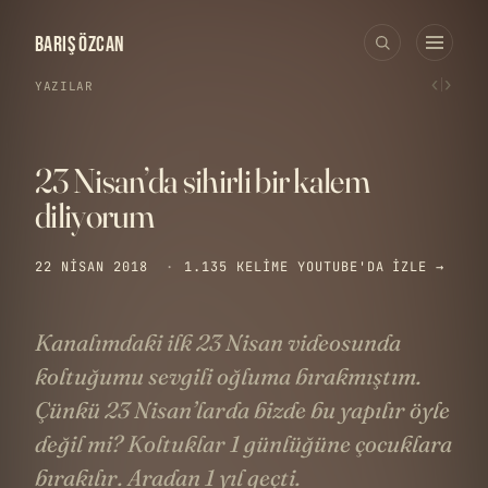
BARIŞ ÖZCAN
‹
›
YAZILAR
23 Nisan’da sihirli bir kalem
diliyorum
22 NISAN 2018
·
1.135 KELIME
YOUTUBE'DA IZLE →
Kanalımdaki ilk 23 Nisan videosunda
koltuğumu sevgili oğluma bırakmıştım.
Çünkü 23 Nisan’larda bizde bu yapılır öyle
değil mi? Koltuklar 1 günlüğüne çocuklara
bırakılır. Aradan 1 yıl geçti.