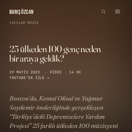
BARIŞ ÖZCAN
YAZILAR
›
MÜZIK
25 ülkeden 100 genç neden
bir araya geldik?
19 MAYIS 2023
·
VIDEO
·
14 DK
YOUTUBE'DA IZLE →
Boston’da, Kemal Oksal ve Yağmur
Soydemir önderliğinde gerçekleşen
“Türkiye’deki Depremzelere Yardım
Projesi” 25 farklı ülkeden 100 müzisyeni