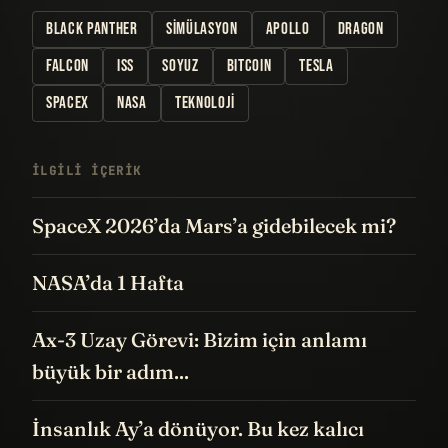
BLACK PANTHER
SIMÜLASYON
APOLLO
DRAGON
FALCON
ISS
SOYUZ
BITCOIN
TESLA
SPACEX
NASA
TEKNOLOJI
İLGILI IÇERIK
SpaceX 2026’da Mars’a gidebilecek mi?
NASA’da 1 Hafta
Ax-3 Uzay Görevi: Bizim için anlamı
büyük bir adım...
İnsanlık Ay’a dönüyor. Bu kez kalıcı