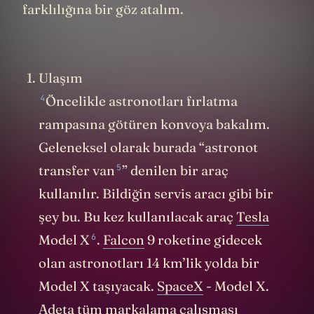
farklılığına bir göz atalım.
Ulaşım
4
Öncelikle astronotları fırlatma
rampasına götüren konvoya bakalım.
Geleneksel olarak burada “
astronot
5
transfer van
” denilen bir araç
kullanılır. Bildiğin servis aracı gibi bir
şey bu. Bu kez kullanılacak araç
Tesla
6
Model X
.
Falcon
9 roketine gidecek
olan astronotları 14 km’lik yolda bir
Model X taşıyacak.
SpaceX
- Model X.
Adeta tüm markalama çalışması