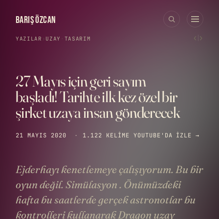
BARIŞ ÖZCAN
‹
›
YAZILAR
›
UZAY
·
TASARIM
27 Mayıs için geri sayım
başladı! Tarihte ilk kez özel bir
şirket uzaya insan gönderecek
21 MAYIS 2020
·
1.122 KELIME
YOUTUBE'DA IZLE →
Ejderhayı kenetlemeye çalışıyorum. Bu bir
oyun değil. Simülasyon . Önümüzdeki
hafta bu saatlerde gerçek astronotlar bu
kontrolleri kullanarak Dragon uzay