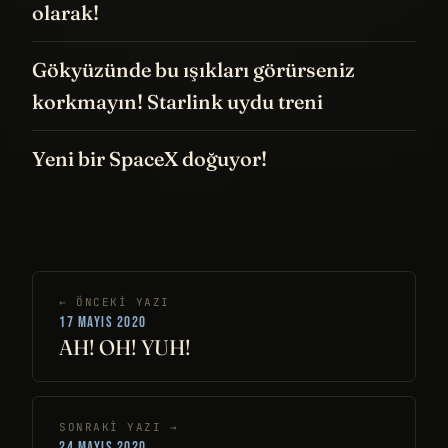
olarak!
Gökyüzünde bu ışıkları görürseniz
korkmayın! Starlink uydu treni
Yeni bir SpaceX doğuyor!
← ÖNCEKI YAZI
17 MAYIS 2020
AH! OH! YUH!
SONRAKI YAZI →
24 MAYIS 2020