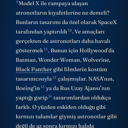
9
Model X ile rampaya ulaşan
atronotların kıyafetlerine ne demeli?
Bunların tasarımı da özel olarak SpaceX
10
tarafından
yaptırıldı
. Ve amaçları
gerçekten de astronotları
daha havalı
11
göstermek
. Bunun için Hollywood’da
Batman, Wonder Woman, Wolverine,
Black Panther
gibi filmlerin
kostüm
12
tasarımcısıyla
çalışmışlar. NASA’nın,
13
Boeing’in
ya da Rus Uzay Ajansı’nın
14
yaptığı
garip
tasarımlardan oldukça
farklı. O yüzden eskiden olduğu gibi
kırmızı tulumlar giymiş astronotlar gibi
değil de az sonra kırmızı halıda