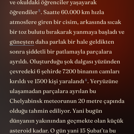
ve okuldaki öğrenciler yaşayarak
5
öğrendiler
. Saatte 60.000 km hızla
atmosfere giren bir cisim, arkasında sıcak
bir toz bulutu bırakarak yanmaya başladı ve
güneşten
daha parlak bir hale geldikten
sonra şiddetli bir patlamayla parçalara
ayrıldı. Oluşturduğu şok dalgası yüzünden
çevredeki 6 şehirde 7200 binanın camları
6
kırıldı ve 1500 kişi
yaralandı
. Yeryüzüne
ulaşamadan parçalara ayrılan bu
Chelyabinsk meteorunun 20 metre çapında
olduğu tahmin ediliyor. Yani bugün
dünyanın yakınından geçmekte olan küçük
asteroid kadar. O gün yani 15 Şubat’ta bu