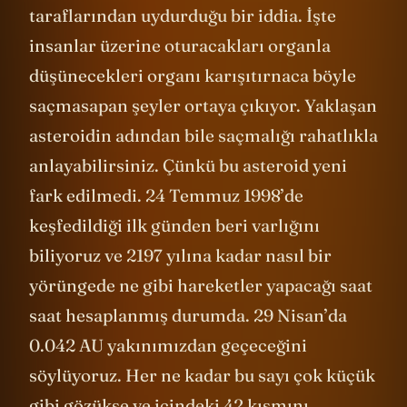
taraflarından uydurduğu bir iddia. İşte
insanlar üzerine oturacakları organla
düşünecekleri organı karışıtırnaca böyle
saçmasapan şeyler ortaya çıkıyor. Yaklaşan
asteroidin adından bile saçmalığı rahatlıkla
anlayabilirsiniz. Çünkü bu asteroid yeni
fark edilmedi. 24 Temmuz 1998’de
keşfedildiği ilk günden beri varlığını
biliyoruz ve 2197 yılına kadar nasıl bir
yörüngede ne gibi hareketler yapacağı saat
saat hesaplanmış durumda. 29 Nisan’da
0.042 AU yakınımızdan geçeceğini
söylüyoruz. Her ne kadar bu sayı çok küçük
gibi gözükse ve içindeki 42 kısmını