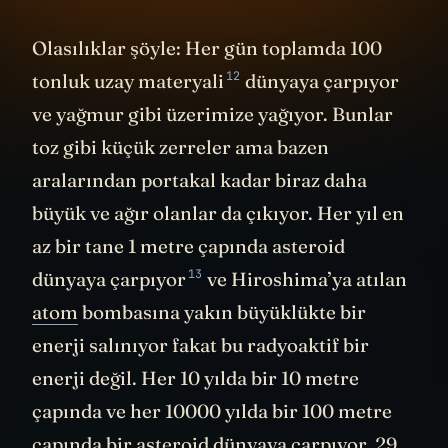
Olasılıklar şöyle: Her gün toplamda
100
12
tonluk uzay materyali
dünyaya çarpıyor
ve yağmur gibi üzerimize yağıyor. Bunlar
toz gibi küçük zerreler ama bazen
aralarından portakal kadar biraz daha
büyük ve ağır olanlar da çıkıyor. Her yıl en
az bir tane 1 metre çapında asteroid
13
dünyaya çarpıyor
ve Hiroshima’ya atılan
atom
bombasına yakın büyüklükte bir
enerji salınıyor fakat bu radyoaktif bir
enerji değil. Her 10 yılda bir 10 metre
çapında ve her 10000 yılda bir 100 metre
çapında bir asteroid dünyaya çarpıyor. 29