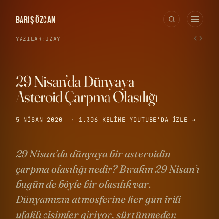
BARIŞ ÖZCAN
‹
›
YAZILAR
›
UZAY
29 Nisan’da Dünyaya
Asteroid Çarpma Olasılığı
5 NISAN 2020
·
1.306 KELIME
YOUTUBE'DA IZLE →
29 Nisan’da dünyaya bir asteroidin
çarpma olasılığı nedir? Bırakın 29 Nisan’ı
bugün de böyle bir olasılık var.
Dünyamızın atmosferine her gün irili
ufaklı cisimler giriyor, sürtünmeden