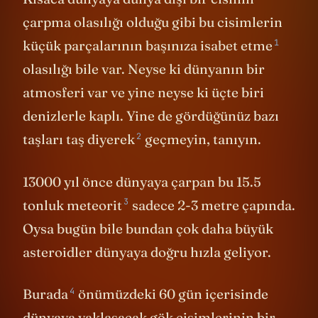
çarpma olasılığı olduğu gibi bu cisimlerin
1
küçük parçalarının
başınıza isabet etme
olasılığı bile var. Neyse ki dünyanın bir
atmosferi var ve yine neyse ki üçte biri
denizlerle kaplı. Yine de gördüğünüz bazı
2
taşları
taş diyerek
geçmeyin, tanıyın.
13000 yıl önce dünyaya çarpan bu
15.5
3
tonluk meteorit
sadece 2-3 metre çapında.
Oysa bugün bile bundan çok daha büyük
asteroidler dünyaya doğru hızla geliyor.
4
Burada
önümüzdeki 60 gün içerisinde
dünyaya yaklaşacak gök cisimlerinin bir