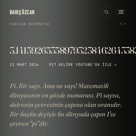
BARIŞ ÖZCAN
‹
›
YAZILAR
›
MATEMATIK
3.1415926535897932384626433
13 MART 2016
·
917 KELIME
YOUTUBE'DA IZLE →
Pi. Bir sayı. Ama ne sayı! Matematik
dünyasının en gözde numarası. Pi sayısı,
dairenin çevresinin çapına olan oranıdır.
Bir başka deyişle bu dünyada çapın 1'se
çevren "pi"dir.