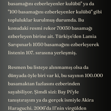
basamağını ezberleyenler kulübü" ya da
"100 basamağını ezberleyenler kulübü" gibi
topluluklar kurulmuş durumda. Bu
konudaki resmi rekor 70030 basamağı
ezberleyen birine ait. Türkiye'den Lamia
Sarıpınarlı 1050 basamağını ezberleyerek
listenin 107. sırasına yerleşmiş.
Resmen bu listeye alınmamış olsa da
dünyada öyle biri var ki, bu sayının 100.000
basamaktan fazlasını ezberinden
sayabiliyor. Şimdi sizi: Bay Pi'yle
tanıştırayım ya da gerçek ismiyle Akira
Haraguchi. 2006’da Π’nin virgülden