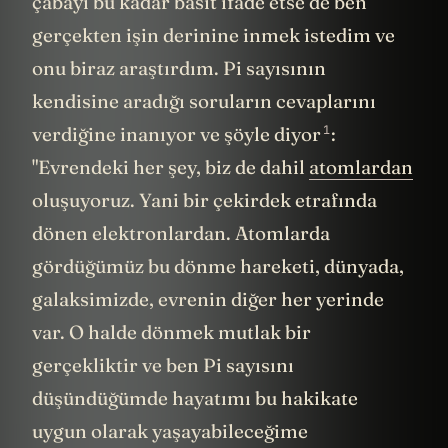
çabayı bu kadar basit ifade etse de ben
gerçekten işin derinine inmek istedim ve
onu biraz araştırdım. Pi sayısının
kendisine aradığı soruların cevaplarını
1
verdiğine inanıyor ve şöyle diyor
:
"Evrendeki her şey, biz de dahil
atomlardan
oluşuyoruz. Yani bir çekirdek etrafında
dönen elektronlardan. Atomlarda
gördüğümüz bu dönme hareketi, dünyada,
galaksimizde, evrenin diğer her yerinde
var. O halde dönmek mutlak bir
gerçekliktir ve ben Pi sayısını
düşündüğümde hayatımı bu hakikate
uygun olarak yaşayabileceğime