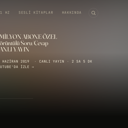
11 HZ
SESLI KITAPLAR
HAKKINDA
 MİLYON ABONE ÖZEL
örüntülü Soru/Cevap
ANLI YAYIN
 HAZIRAN 2019
·
CANLI YAYIN
·
2 SA 5 DK
UTUBE'DA IZLE →