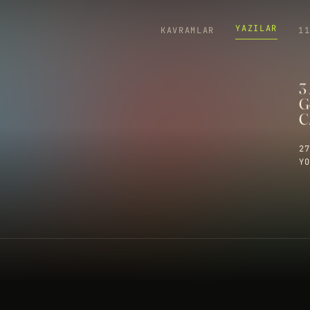
YAZILAR
KAVRAMLAR
1
3
G
C
27
YO