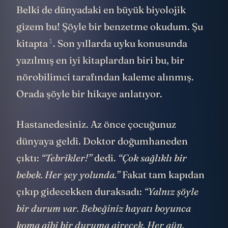
Belki de dünyadaki en büyük biyolojik
gizem bu! Şöyle bir benzetme okudum.
Şu
1
kitapta
. Son yıllarda uyku konusunda
yazılmış en iyi kitaplardan biri bu, bir
nörobilimci tarafından kaleme alınmış.
Orada şöyle bir hikaye anlatıyor.
Hastanedesiniz. Az önce çocuğunuz
dünyaya geldi. Doktor doğumhaneden
çıktı:
“Tebrikler!”
dedi.
“Çok sağlıklı bir
bebek. Her şey yolunda.”
Fakat tam kapıdan
çıkıp gidecekken duraksadı:
“Yalnız şöyle
bir durum var. Bebeğiniz hayatı boyunca
koma gibi bir duruma girecek. Her gün.