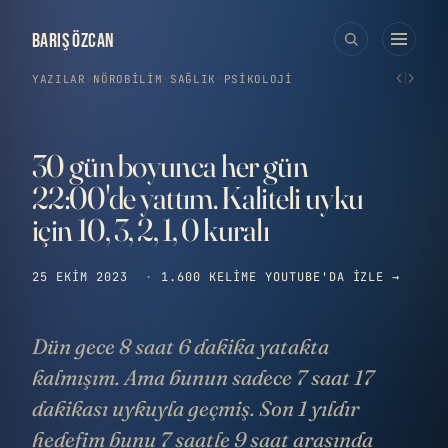
BARIŞ ÖZCAN
‹
›
YAZILAR
›
NÖROBILIM
·
SAĞLIK
·
PSIKOLOJI
30 gün boyunca her gün
22:00'de yattım. Kaliteli uyku
için 10, 3, 2, 1, 0 kuralı
25 EKIM 2023
·
1.600 KELIME
YOUTUBE'DA IZLE →
Dün gece 8 saat 6 dakika yatakta
kalmışım. Ama bunun sadece 7 saat 17
dakikası uykuyla geçmiş. Son 1 yıldır
hedefim bunu 7 saatle 9 saat arasında