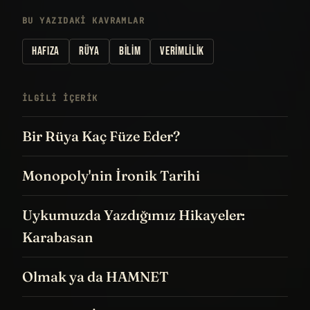
BU YAZIDAKI KAVRAMLAR
HAFIZA
RÜYA
BILIM
VERIMLILIK
İLGILI IÇERIK
Bir Rüya Kaç Füze Eder?
Monopoly'nin İronik Tarihi
Uykumuzda Yazdığımız Hikayeler:
Karabasan
Olmak ya da HAMNET