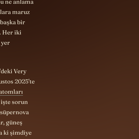
nlara maruz
 başka bir
 Her iki
 yer
'deki Very
ustos 2025'te
atomları
 işte sorun
, süpernova
ar, güneş
a ki şimdiye
dir ki, bilim