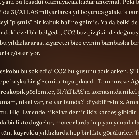
i de 3I/ATLAS milyarlarca yıl boyunca galaktik ışı
eyi "pişmiş" bir kabuk haline gelmiş. Ya da belki de
indeki özel bir bölgede, CO2 buz çizgisinde doğmuş.
u yıldızlararası ziyaretçi bize evinin bambaşka bir
arla gösteriyor.
eskobu bu şok edici CO2 bulgusunu açıklarken, Şili
ope başka bir gizemi ortaya çıkardı. Temmuz ve Ağ
troskopik gözlemler, 3I/ATLAS'ın komasında nikel
"Tamam, nikel var, ne var bunda?" diyebilirsiniz. Ama
tu. Hiç. Evrende nikel ve demir ikiz kardeş gibidir
da birlikte doğarlar, meteorlarda hep yan yanadırl
tüm kuyruklu yıldızlarda hep birlikte görülürler. T
AS'ta sadece nikel var, demir yok. Bu durum öyle na