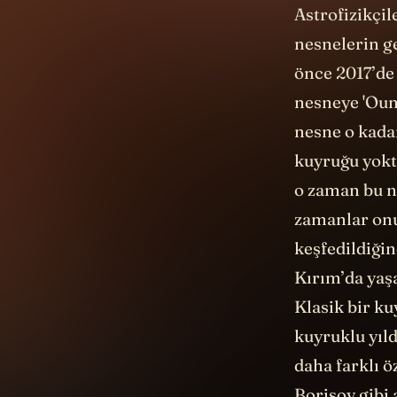
nesnelerin g
önce 2017’de 
nesneye 'Oumu
nesne o kadar
kuyruğu yoktu
o zaman bu ne
zamanlar onu
keşfedildiği
Kırım’da yaş
Klasik bir ku
kuyruklu yıl
daha farklı 
Borisov gibi 