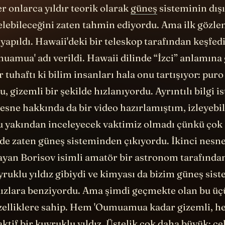
elebileceğini zaten tahmin ediyordu. Ama ilk gözlem
yapıldı. Hawaii'deki bir teleskop tarafından keşfedi
amua' adı verildi. Hawaii dilinde “İzci” anlamına 
 tuhaftı ki bilim insanları hala onu tartışıyor: puro
, gizemli bir şekilde hızlanıyordu. Ayrıntılı bilgi i
sne hakkında da bir video hazırlamıştım, izleyebil
 yakından inceleyecek vaktimiz olmadı çünkü çok h
nde zaten güneş sisteminden çıkıyordu. İkinci nesne
ayan Borisov isimli amatör bir astronom tarafından
yruklu yıldız gibiydi ve kimyası da bizim güneş sis
dızlara benziyordu. Ama şimdi geçmekte olan bu ü
özelliklere sahip. Hem 'Oumuamua kadar gizemli, h
aktif bir kuyruklu yıldız. Üstelik çok daha büyük: çe