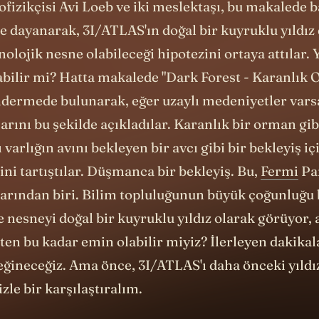
 dayanarak, 3I/ATLAS'ın doğal bir kuyruklu yıldız 
nolojik nesne olabileceği hipotezini ortaya attılar. 
labilir mi? Hatta makalede "Dark Forest - Karanlık
ndermede bulunarak, eğer uzaylı medeniyetler var
larını bu şekilde açıkladılar. Karanlık bir orman gi
ı varlığın avını bekleyen bir avcı gibi bir bekleyiş i
ini tartıştılar. Düşmanca bir bekleyiş. Bu,
Fermi
Pa
arından biri. Bilim topluluğunun büyük çoğunluğu 
 nesneyi doğal bir kuyruklu yıldız olarak görüyor, 
en bu kadar emin olabilir miyiz? İlerleyen dakikal
eğineceğiz. Ama önce, 3I/ATLAS'ı daha önceki yıldı
zle bir karşılaştıralım.
er onlarca yıldır teorik olarak
güneş
sisteminin dış