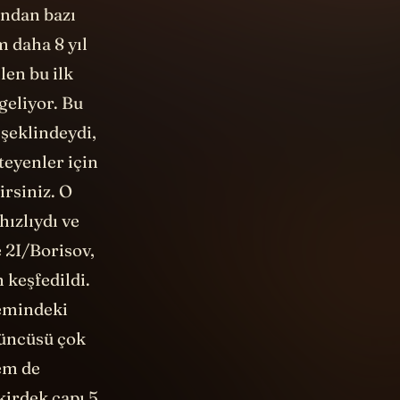
 daha 8 yıl
len bu ilk
geliyor. Bu
 şeklindeydi,
steyenler için
irsiniz. O
ızlıydı ve
 2I/Borisov,
 keşfedildi.
temindeki
çüncüsü çok
em de
kirdek çapı 5