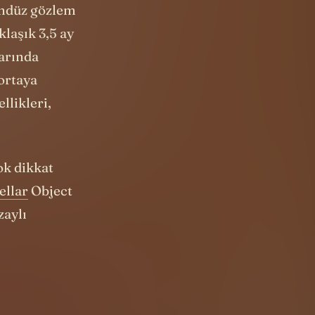
klaşık 3,5 ay
varında
ortaya
llikleri,
ok dikkat
ellar
Object
zaylı
bazı yörünge