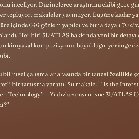
ler topluyor, makaleler yayınlıyor. Bugüne kadar ya
 süre içinde 646 gözlem yapıldı ve buna dayalı 70 ci
landı. Her biri 3I/ATLAS hakkında yeni bir detayı 
nun kimyasal kompozisyonu, büyüklüğü, yörünge öze
ibi.
bilimsel çalışmalar arasında bir tanesi özellikle ç
1
retli bir tartışma yarattı.
Şu makale:
"Is the
Interst
en Technology? - Yıldızlararası nesne 3I/ATLAS U
mi?”
ofizikçisi Avi Loeb ve iki meslektaşı, bu makalede 