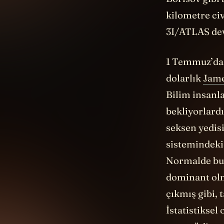
kilometre ci
3I/ATLAS dev 
1 Temmuz’da k
dolarlık
Jam
Bilim insanla
bekliyorlard
seksen yedis
sistemindeki
Normalde bu 
dominant olm
çıkmış gibi, 
İstatistiksel
sapma" diyor