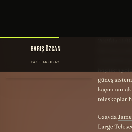
Bu nesneye 3
önündeki "3I"
üçüncü “inter
2019'da 2I/B
bizi heyecan
yaşında bu ş
boşlukta yolc
güneş sistemi
kaçırmamak i
teleskoplar 
Uzayda
Jame
Large Telesc
ayından beri