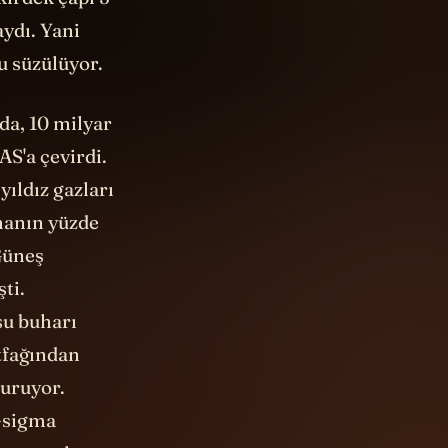
ydı. Yani
u süzülüyor.
da, 10 milyar
AS'a çevirdi.
yıldız gazları
manın yüzde
Güneş
ti.
su buharı
tfağından
duruyor.
5-sigma
bu ne anlama