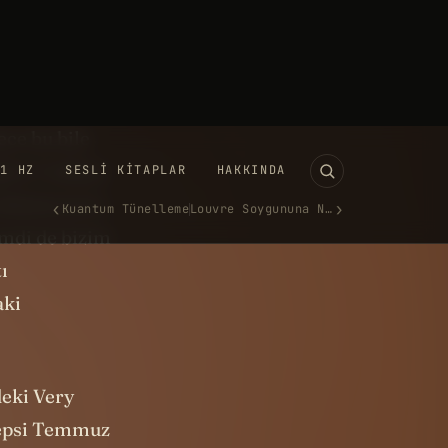
un adı ama
zlemlediğimiz
ua'yı,
ece bu bile
öre 7 milyar
ldızlararası
imdi de bizim
ı
aki
deki Very
hepsi Temmuz
ündüz gözlem