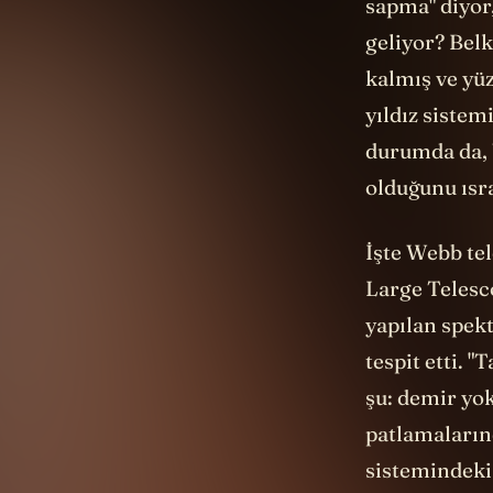
geliyor? Belk
kalmış ve yüz
yıldız sistem
durumda da, b
olduğunu ısr
İşte Webb tel
Large Telesc
yapılan spek
tespit etti. 
şu: demir yok
patlamaların
sistemindeki 
kadar. 3I/ATL