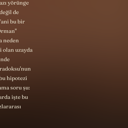
değil de
Yani bu bir
 Orman"
sa neden
bi olan uzayda
çinde
radoksu'nun
bu hipotezi
ama soru şu:
arda işte bu
zlararası
ından bazı