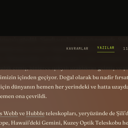
I/ATLAS adı verildi. ATLAS onu keşfeden teleskop
 takısı özel bir anlam taşıyor çünkü bu, tarihte gö
stellar” yani yıldızlararası nesne. 2017'de 'Oumuam
orisov'u gördük. Şimdi sıra bu üçüncü nesnede. Sad
landırmaya yetmeli. Düşünün: şu anki tahminlere g
ey. Dünyamızdan çok daha yaşlı ve onca zamandır yı
uluk etmiş, binlerce ışıkyılı uzaklıktan gelmiş ve ş
mizin içinden geçiyor. Doğal olarak bu nadir fırsat
çin dünyanın hemen her yerindeki ve hatta uzayd
hemen ona çevrildi.
s Webb
ve
Hubble
teleskopları, yeryüzünde de Şili'
ope, Hawaii'deki Gemini, Kuzey Optik Teleskobu 
 onu inceliyor. Düzinelerce araştırma ekibi gece g