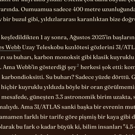
varında. Oumuamua sadece 400 metre uzunluğunda
bir buzul gibi, yıldızlararası karanlıktan bize doğr
eşfedildikten 1 ay sonra, Ağustos 2025'in başların
es Webb
Uzay Teleskobu kızılötesi gözlerini 3I/ATL
rı su buharı, karbon monoksit gibi klasik kuyruklu 
2
ı. Ama Webb'in
gösterdiği şey
herkesi şok etti: ko
i karbondioksitti. Su buharı? Sadece yüzde dörttü. 
 hiçbir kuyruklu yıldızda böyle bir oran görülmemiş
mesafede, güneşten 3.3 astronomik birim uzakta, 
alıydı. Ama 3I/ATLAS sanki başka bir evrenin mu
tamamen farklı bir tarife göre pişmiş bir kaya gibi 
 olarak bu fark o kadar büyük ki, bilim insanları "4.
, yani bu tesadüf olamayacak kadar anormal. Peki 