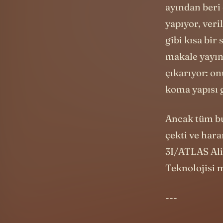
yapıyor, veri
gibi kısa bir
makale yayım
çıkarıyor: o
koma yapısı g
Ancak tüm bu 
çekti ve hara
3I/ATLAS Ali
Teknolojisi 
---
Harvard
astr