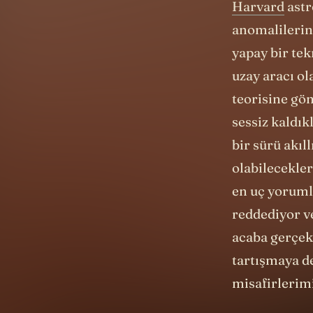
anomalilerine
yapay bir tek
uzay aracı o
teorisine gö
sessiz kaldık
bir sürü akıll
olabilecekler
en uç yoruml
reddediyor ve
acaba gerçekt
tartışmaya d
misafirlerimi
Astrofizikçil