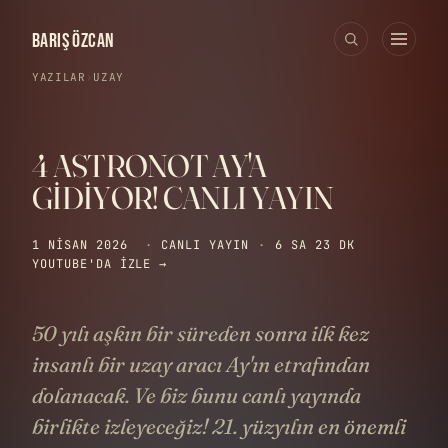
BARIŞ ÖZCAN
YAZILAR
›
UZAY
4 ASTRONOT AY'A
GİDİYOR! CANLI YAYIN
1 NISAN 2026
·
CANLI YAYIN
·
6 SA 23 DK
YOUTUBE'DA IZLE →
50 yılı aşkın bir süreden sonra ilk kez
insanlı bir uzay aracı Ay'ın etrafından
dolanacak. Ve biz bunu canlı yayında
birlikte izleyeceğiz! 21. yüzyılın en önemli