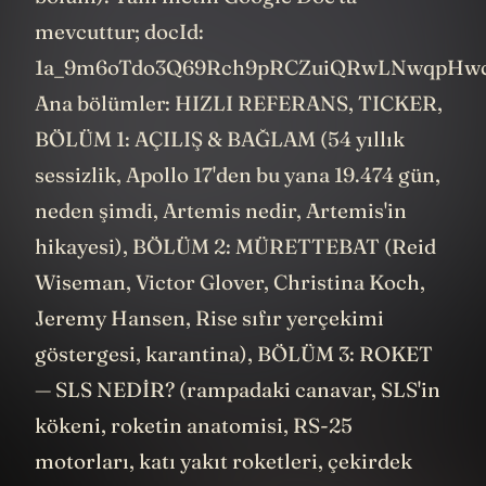
mevcuttur; docId:
1a_9m6oTdo3Q69Rch9pRCZuiQRwLNwqpHw
Ana bölümler: HIZLI REFERANS, TICKER,
BÖLÜM 1: AÇILIŞ & BAĞLAM (54 yıllık
sessizlik, Apollo 17'den bu yana 19.474 gün,
neden şimdi, Artemis nedir, Artemis'in
hikayesi), BÖLÜM 2: MÜRETTEBAT (Reid
Wiseman, Victor Glover, Christina Koch,
Jeremy Hansen, Rise sıfır yerçekimi
göstergesi, karantina), BÖLÜM 3: ROKET
— SLS NEDİR? (rampadaki canavar, SLS'in
kökeni, roketin anatomisi, RS-25
motorları, katı yakıt roketleri, çekirdek