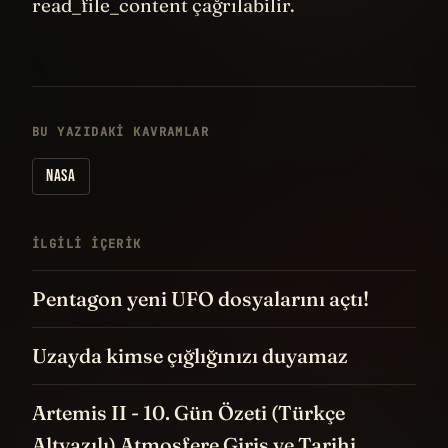
read_file_content çağrılabilir.
BU YAZIDAKI KAVRAMLAR
NASA
İLGILI IÇERIK
Pentagon yeni UFO dosyalarını açtı!
Uzayda kimse çığlığınızı duyamaz
Artemis II - 10. Gün Özeti (Türkçe
Altyazılı) Atmosfere Giriş ve Tarihi