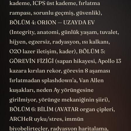
kademe, ICPS üst kademe, fırlatma
rampası, sorunlu geçmiş, güvenlik),
BÖLÜM 4: ORION — UZAYDA EV
(Integrity, anatomi, günlük yaşam, tuvalet,
hijyen, egzersiz, radyasyon, ısı kalkanı,
O2O lazer iletişim, kader), BÖLÜM 5:
GÖREVİN FİZİĞİ (sapan hikayesi, Apollo 13
kazara kırılan rekor, görevin 8 aşaması
fırlatmadan splashdown'a, Van Allen
kuşakları, neden Ay yörüngesine
girilmiyor, yörünge mekaniğinin şiiri),
BÖLÜM 6: BİLİM (AVATAR organ çipleri,
ARCHeR uyku/stres, immün
biyobelirteçler, radyasyon haritalama,