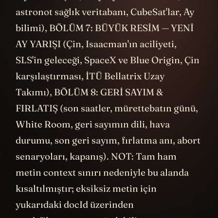
astronot sağlık veritabanı, CubeSat'lar, Ay
bilimi), BÖLÜM 7: BÜYÜK RESİM — YENİ
AY YARIŞI (Çin, Isaacman'ın aciliyeti,
SLS'in geleceği, SpaceX ve Blue Origin, Çin
karşılaştırması, İTÜ Bellatrix Uzay
Takımı), BÖLÜM 8: GERİ SAYIM &
FIRLATIŞ (son saatler, mürettebatın günü,
White Room, geri sayımın dili, hava
durumu, son geri sayım, fırlatma anı, abort
senaryoları, kapanış). NOT: Tam ham
metin context sınırı nedeniyle bu alanda
kısaltılmıştır; eksiksiz metin için
yukarıdaki docId üzerinden