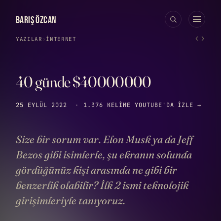
BARIŞ ÖZCAN
‹
›
YAZILAR
›
İNTERNET
40 günde $40000000
25 EYLÜL 2022
·
1.376 KELIME
YOUTUBE'DA IZLE →
Size bir sorum var. Elon Musk ya da Jeff
Bezos gibi isimlerle, şu ekranın solunda
gördüğünüz kişi arasında ne gibi bir
benzerlik olabilir? İlk 2 ismi teknolojik
girişimleriyle tanıyoruz.