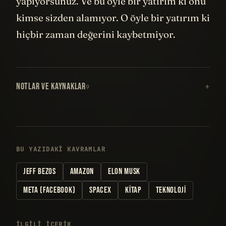
yapıyorsunuz. Ve bu öyle bir yatırım ki onu
kimse sizden alamıyor. O öyle bir yatırım ki
hiçbir zaman değerini kaybetmiyor.
NOTLAR VE KAYNAKLAR
9
BU YAZIDAKI KAVRAMLAR
JEFF BEZOS
AMAZON
ELON MUSK
META (FACEBOOK)
SPACEX
KITAP
TEKNOLOJI
İLGILI IÇERIK