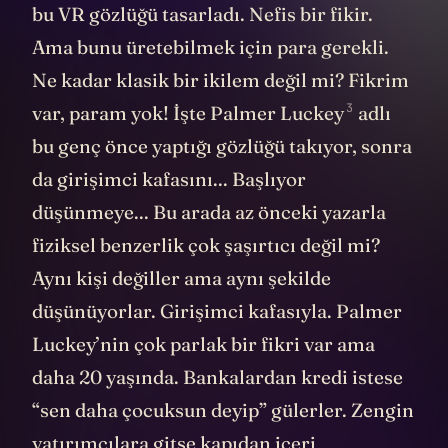
bu VR gözlüğü tasarladı. Nefis bir fikir.
Ama bunu üretebilmek için para gerekli.
Ne kadar klasik bir ikilem değil mi? Fikrim
3
var, param yok! İşte
Palmer Luckey
adlı
bu genç önce yaptığı gözlüğü takıyor, sonra
da girişimci kafasını... Başlıyor
düşünmeye... Bu arada az önceki yazarla
fiziksel benzerlik çok şaşırtıcı değil mi?
Aynı kişi değiller ama aynı şekilde
düşünüyorlar. Girişimci kafasıyla. Palmer
Luckey’nin çok parlak bir fikri var ama
daha 20 yaşında. Bankalardan kredi istese
“sen daha çocuksun deyip” gülerler. Zengin
yatırımcılara gitse kapıdan içeri