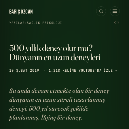
BARIŞ ÖZCAN
‹
›
YAZILAR
›
SAĞLIK
·
PSIKOLOJI
500 yıllık deney olur mu?
Dünyanın en uzun deneyleri
10 ŞUBAT 2019
·
1.218 KELIME
YOUTUBE'DA IZLE →
Şu anda devam etmekte olan bir deney
dünyanın en uzun süreli tasarlanmış
deneyi. 500 yıl sürecek şekilde
planlanmış. İlginç bir deney.