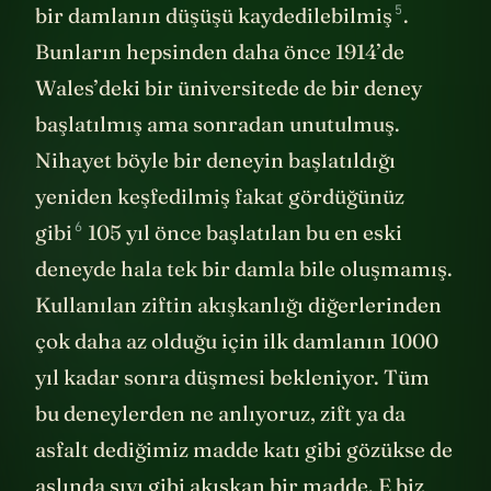
5
bir damlanın düşüşü kaydedilebilmiş
.
Bunların hepsinden daha önce 1914’de
Wales’deki bir üniversitede de bir deney
başlatılmış ama sonradan unutulmuş.
Nihayet böyle bir deneyin başlatıldığı
yeniden keşfedilmiş fakat gördüğünüz
6
gibi
105 yıl önce başlatılan bu en eski
deneyde hala tek bir damla bile oluşmamış.
Kullanılan ziftin akışkanlığı diğerlerinden
çok daha az olduğu için ilk damlanın 1000
yıl kadar sonra düşmesi bekleniyor. Tüm
bu deneylerden ne anlıyoruz, zift ya da
asfalt dediğimiz madde katı gibi gözükse de
aslında sıvı gibi akışkan bir madde. E biz