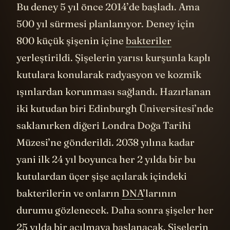
Bu deney 5 yıl önce 2014’de başladı. Ama
500 yıl sürmesi planlanıyor. Deney için
800 küçük şişenin içine
bakteriler
yerleştirildi. Şişelerin yarısı kurşunla kaplı
kutulara konularak radyasyon ve kozmik
ışınlardan korunması sağlandı. Hazırlanan
iki kutudan biri Edinburgh Üniversitesi’nde
saklanırken diğeri Londra Doğa Tarihi
Müzesi’ne gönderildi. 2038 yılına kadar
yani ilk 24 yıl boyunca her 2 yılda bir bu
kutulardan üçer şişe açılarak içindeki
bakterilerin ve onların
DNA
’larının
durumu gözlenecek. Daha sonra şişeler her
25 yılda bir açılmaya başlanacak. Şişelerin