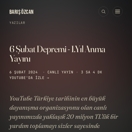
BARIŞ ÖZCAN
YAZILAR
6 Şubat Depremi - 1.Yıl Anma
Yayını
6 ŞUBAT 2024
·
CANLI YAYIN
·
3 SA 4 DK
YOUTUBE'DA IZLE →
YouTube Türkiye tarihinin en büyük
dayanışma organizasyonu olan canlı
yayınımızda yaklaşık 20 milyon TL'lik bir
yardım toplamayı sizler sayesinde